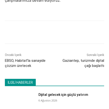
çalışmalarımıza devam ediyoruz
.”
Önceki İçerik
Sonraki İçerik
EBSO, Habitat’la sanayide
​Gaziantep, turizmde dijital
çözüm üretecek
çağı başlattı
İLGİLİ HABERLER
Dijital gelecek için güçlü yatırım
6 Ağustos 2026