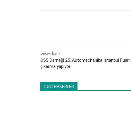
Paylaş
Önceki İçerik
​OSS Derneği 25. Automechanika Istanbul Fuarı
çıkarma yapıyor
İLGİLİ HABERLER