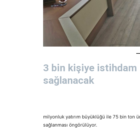
3 bin kişiye istihdam
sağlanacak
milyonluk yatırım büyüklüğü ile 75 bin ton ü
sağlanması öngörülüyor.