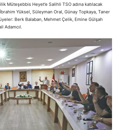
lik Müteşebbis Heyet’e Salihli TSO adına katılacak
er: İbrahim Yüksel, Süleyman Oral, Günay Topkaya, Taner
üyeler: Berk Balaban, Mehmet Çelik, Emine Gülşah
ail Adamcıl.