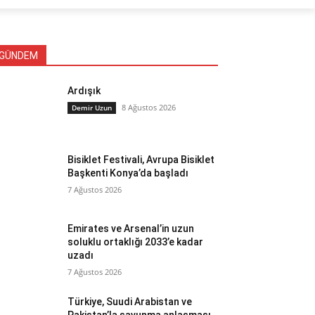
GÜNDEM
Ardışık
8 Ağustos 2026
Demir Uzun
Bisiklet Festivali, Avrupa Bisiklet
Başkenti Konya’da başladı
7 Ağustos 2026
Emirates ve Arsenal’in uzun
soluklu ortaklığı 2033’e kadar
uzadı
7 Ağustos 2026
Türkiye, Suudi Arabistan ve
Pakistan’la savunma anlaşması