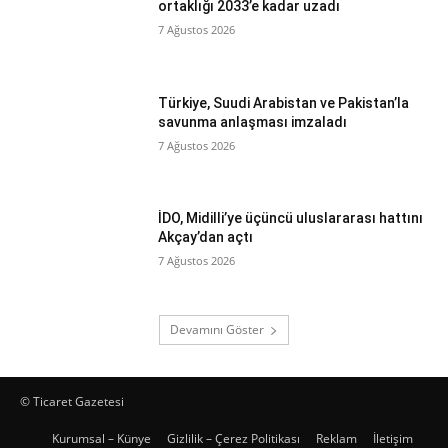
ortaklığı 2033’e kadar uzadı
7 Ağustos 2026
Türkiye, Suudi Arabistan ve Pakistan’la
savunma anlaşması imzaladı
7 Ağustos 2026
İDO, Midilli’ye üçüncü uluslararası hattını
Akçay’dan açtı
7 Ağustos 2026
Devamını Göster
© Ticaret Gazetesi
Kurumsal – Künye
Gizlilik – Çerez Politikası
Reklam
İletişim