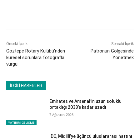
Önceki İçerik
Sonraki İçerik
Göztepe Rotary Kulübü’nden
Patronun Gölgesinde
küresel sorunlara fotoğrafla
Yönetmek
vurgu
İLGİLİ HABERLER
Emirates ve Arsenal’in uzun soluklu
ortaklığı 2033’e kadar uzadı
7 Ağustos 2026
YATIRIM-GELİŞME
İDO, Midilli’ye üçüncü uluslararası hattını