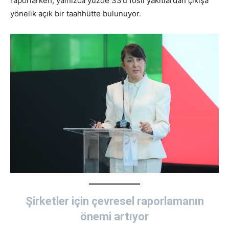
raporlarken, yalnızca yüzde 33’ü fosil yakıtlardan çıkışa
yönelik açık bir taahhütte bulunuyor.
Şirketler için çevresel raporlamanın
önemi artıyor