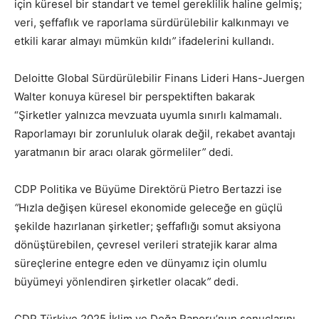
için küresel bir standart ve temel gereklilik haline gelmiş;
veri, şeffaflık ve raporlama sürdürülebilir kalkınmayı ve
etkili karar almayı mümkün kıldı
”
ifadelerini kullandı.
Deloitte Global Sürdürülebilir Finans Lideri Hans-Juergen
Walter konuya küresel bir perspektiften bakarak
“Şirketler yalnızca mevzuata uyumla sınırlı kalmamalı.
Raporlamayı bir zorunluluk olarak değil, rekabet avantajı
yaratmanın bir aracı olarak görmeliler
”
dedi
.
CDP Politika ve Büyüme Direktörü
Pietro Bertazzi ise
“
Hızla değişen küresel ekonomide geleceğe en güçlü
şekilde hazırlanan şirketler; şeffaflığı somut aksiyona
dönüştürebilen, çevresel verileri stratejik karar alma
süreçlerine entegre eden ve dünyamız için olumlu
büyümeyi yönlendiren şirketler olacak
”
dedi.
CDP Türkiye 2025 İklim ve Doğa Raporu’nun sonuçlarını