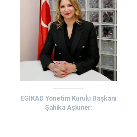
EGİKAD Yönetim Kurulu Başkanı
Şahika Aşkıner: