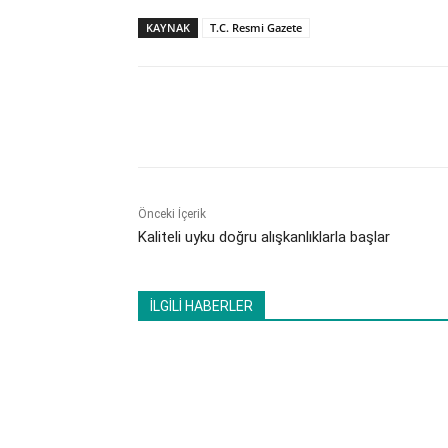
KAYNAK
T.C. Resmi Gazete
Paylaş
Önceki İçerik
Kaliteli uyku doğru alışkanlıklarla başlar
İLGİLİ HABERLER