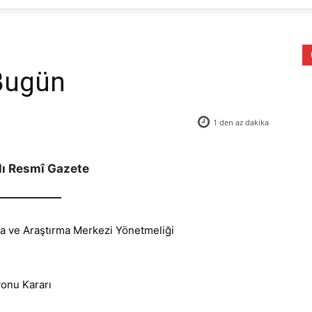
Bugün
1 den az
dakika
lı Resmî Gazete
ma ve Araştırma Merkezi Yönetmeliği
onu Kararı