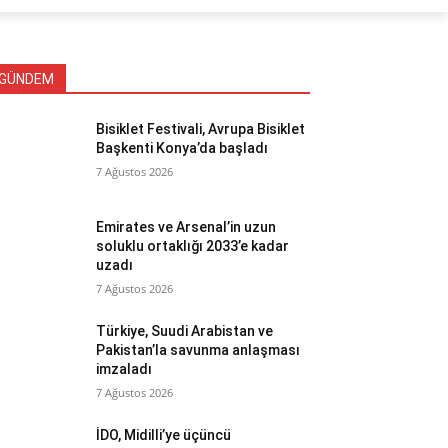
GÜNDEM
Bisiklet Festivali, Avrupa Bisiklet
Başkenti Konya’da başladı
7 Ağustos 2026
Emirates ve Arsenal’in uzun
soluklu ortaklığı 2033’e kadar
uzadı
7 Ağustos 2026
Türkiye, Suudi Arabistan ve
Pakistan’la savunma anlaşması
imzaladı
7 Ağustos 2026
İDO, Midilli’ye üçüncü