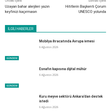
Önceki İçerik
Sonraki İçerik
Uzayan bahar alerjileri yazın
Hititlerin Başkenti Çorum
keyfinizi kaçırmasın
UNESCO yolunda
İLGİLİ HABERLER
Mobilya ihracatında Avrupa ivmesi
6 Ağustos 2026
GÜNDEM
Esnafın kapısına dijital mühür
6 Ağustos 2026
GÜNDEM
Kuru meyve sektörü Ankara’dan destek
istedi
6 Ağustos 2026