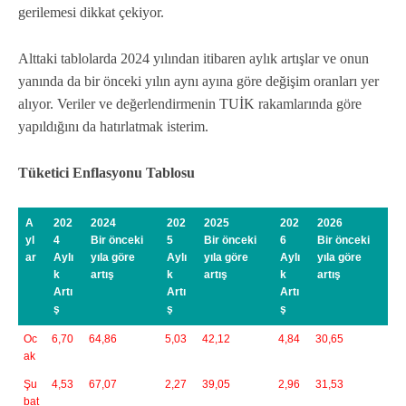
gerilemesi dikkat çekiyor.
Alttaki tablolarda 2024 yılından itibaren aylık artışlar ve onun
yanında da bir önceki yılın aynı ayına göre değişim oranları yer
alıyor. Veriler ve değerlendirmenin TUİK rakamlarında göre
yapıldığını da hatırlatmak isterim.
Tüketici Enflasyonu Tablosu
A
202
2024
202
2025
202
2026
yl
4
Bir önceki
5
Bir önceki
6
Bir önceki
ar
Aylı
yıla göre
Aylı
yıla göre
Aylı
yıla göre
k
artış
k
artış
k
artış
Artı
Artı
Artı
ş
ş
ş
Oc
6,70
64,86
5,03
42,12
4,84
30,65
ak
Şu
4,53
67,07
2,27
39,05
2,96
31,53
bat