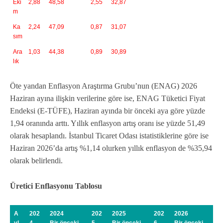
Eki
2,88
48,58
2,55
32,87
m
Ka
2,24
47,09
0,87
31,07
sım
Ara
1,03
44,38
0,89
30,89
lık
Öte yandan Enflasyon Araştırma Grubu’nun (ENAG) 2026
Haziran ayına ilişkin verilerine göre ise, ENAG Tüketici Fiyat
Endeksi (E-TÜFE), Haziran ayında bir önceki aya göre yüzde
1,94 oranında arttı. Yıllık enflasyon artış oranı ise yüzde 51,49
olarak hesaplandı. İstanbul Ticaret Odası istatistiklerine göre ise
Haziran 2026’da artış %1,14 olurken yıllık enflasyon de %35,94
olarak belirlendi.
Üretici Enflasyonu Tablosu
A
202
2024
202
2025
202
2026