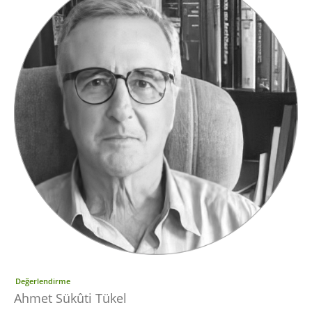
Değerlendirme
Ahmet Sükûti Tükel