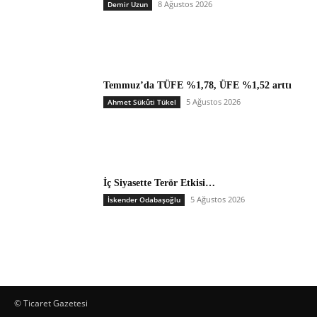
8 Ağustos 2026
Demir Uzun
Temmuz’da TÜFE %1,78, ÜFE %1,52 arttı
5 Ağustos 2026
Ahmet Sükûti Tükel
İç Siyasette Terör Etkisi…
5 Ağustos 2026
İskender Odabaşoğlu
© Ticaret Gazetesi