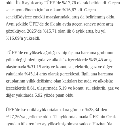
oldu. İlk 6 aylık artış TÜFE’de %17,76 olarak belirlendi. Geçen
sene aynı dönem için bu rakam %16,67 idi. Geçen
senekiBöylece emekli maaşlarındaki artış da belirlenmiş oldu.
Aynı şekilde ÜFE’de de ilk altı ayda geçen seneye göre artış
gözüküyor. 2025’de %15,71 olan ilk 6 aylık artış, bu yıl
%16,09’a yükseldi.
TÜFE’de en yüksek ağırlığa sahip üç ana harcama grubunun
yıllık değişimleri; gıda ve alkolsüz içeceklerde %35,45 artış,
ulaştırmada %31,15 artış ve konut, su, elektrik, gaz ve diğer
yakıtlarda %45,14 artış olarak gerçekleşti. İlgili ana harcama
gruplarının yıllık değişime olan katkıları ise gıda ve alkolsüz
içeceklerde 8,61, ulaştırmada 5,19 ve konut, su, elektrik, gaz ve
diğer yakıtlarda 5,92 yüzde puan oldu.
ÜFE’de ise oniki aylık ortalamalara göre ise %28,34’den
%27,26’ya gerileme oldu. 12 aylık ortalamada ÜFE’nin Ocak
ayından itibaren her ay yükselmiş olması sadece Haziran’da