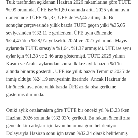
Tuik tarafından açıklanan Haziran 2026 rakamlarına göre TÜFE
%,99 oranında, ÜFE ise %1,80 oranında arttı. 2025 yılının aynı
döneminde TÜFE %1,37, ÜFE de %2,46 artmış idi. Bu
sonuçlar çerçevesinde yıllık bazda TÜFE geçen yılki %35,05
seviyesinden %32,11’e gerilerken, ÜFE aynı dönemde
%24,45’den %28,9’a yükseldi. 2024 ve 2025 yıllarında Mayıs
aylarında TÜFE sırasıyla %1,64, %1,37 artmış idi. ÜFE ise aynı
aylar için %1,38 ve 2,46 artış göstermişti. TÜFE 2025 yılının
Kasım ve Aralık aylarından sonra ilk kez aylık bazda %1’in
altında bir artış gösterdi.. ÜFE ise yıllık bazda Temmuz 2025’de
inmiş olduğu %24.19 seviyesinin üzerinde. Ancak Haziran’da
bir önceki aya göre yıllık bazda ÜFE az da olsa gerileme
göstermiş durumda.
Oniki aylık ortalamalara göre TÜFE bir önceki yıl %43,23 iken
Haziran 2026 sonunda %32,03’e geriledi. Bu rakam önemli zira
genelde kira artışları için tavan bu orana göre belirleniyor.
Dolayısıyla Haziran sonu için tavan %32,24 olarak belirlenmiş