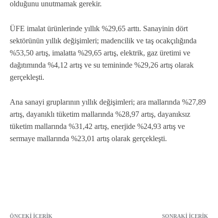
olduğunu unutmamak gerekir.
ÜFE imalat ürünlerinde yıllık %29,65 arttı. Sanayinin dört
sektörünün yıllık değişimleri; madencilik ve taş ocakçılığında
%53,50 artış, imalatta %29,65 artış, elektrik, gaz üretimi ve
dağıtımında %4,12 artış ve su temininde %29,26 artış olarak
gerçekleşti.
Ana sanayi gruplarının yıllık değişimleri; ara mallarında %27,89
artış, dayanıklı tüketim mallarında %28,97 artış, dayanıksız
tüketim mallarında %31,42 artış, enerjide %24,93 artış ve
sermaye mallarında %23,01 artış olarak gerçekleşti.
ÖNCEKI İÇERIK
SONRAKI İÇERIK