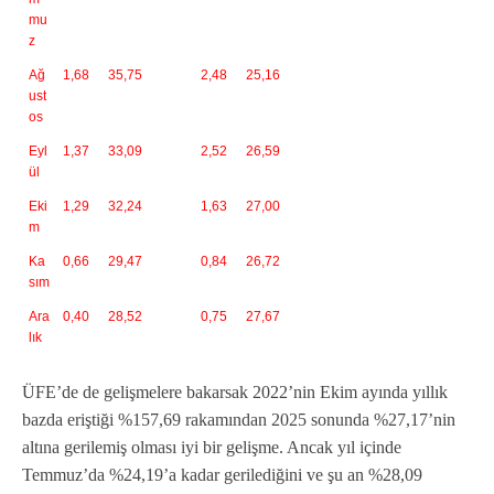
mu
z
Ağ
1,68
35,75
2,48
25,16
ust
os
Eyl
1,37
33,09
2,52
26,59
ül
Eki
1,29
32,24
1,63
27,00
m
Ka
0,66
29,47
0,84
26,72
sım
Ara
0,40
28,52
0,75
27,67
lık
ÜFE’de de gelişmelere bakarsak 2022’nin Ekim ayında yıllık
bazda eriştiği %157,69 rakamından 2025 sonunda %27,17’nin
altına gerilemiş olması iyi bir gelişme. Ancak yıl içinde
Temmuz’da %24,19’a kadar gerilediğini ve şu an %28,09