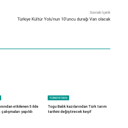
Sonraki İçerik
Türkiye Kültür Yolu’nun 10’uncu durağı Van olacak
TÜRKİYE'DEN
nından etkilenen 5 ilde
Togu Balık kazılarından Türk tarım
 çalışmaları yapıldı
tarihini değiştirecek keşif