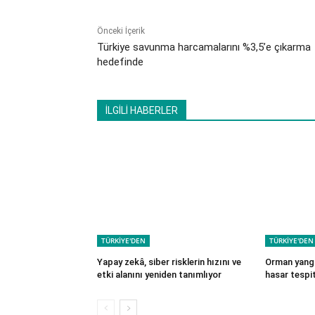
Önceki İçerik
Türkiye savunma harcamalarını %3,5’e çıkarma
hedefinde
İLGİLİ HABERLER
TÜRKİYE'DEN
TÜRKİYE'DEN
Yapay zekâ, siber risklerin hızını ve
Orman yangı
etki alanını yeniden tanımlıyor
hasar tespit