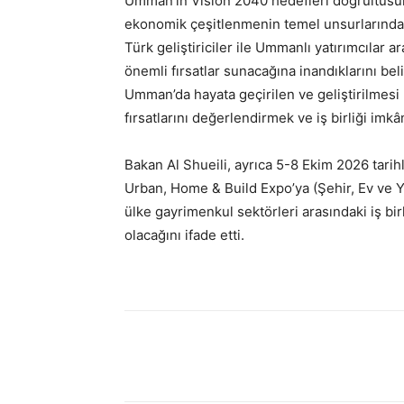
Umman’ın Vision 2040 hedefleri doğrultusun
ekonomik çeşitlenmenin temel unsurlarından 
Türk geliştiriciler ile Ummanlı yatırımcılar ar
önemli fırsatlar sunacağına inandıklarını be
Umman’da hayata geçirilen ve geliştirilmesi 
fırsatlarını değerlendirmek ve iş birliği im
Bakan Al Shueili, ayrıca 5-8 Ekim 2026 ta
Urban, Home & Build Expo’ya (Şehir, Ev ve Y
ülke gayrimenkul sektörleri arasındaki iş bir
olacağını ifade etti.
Paylaş