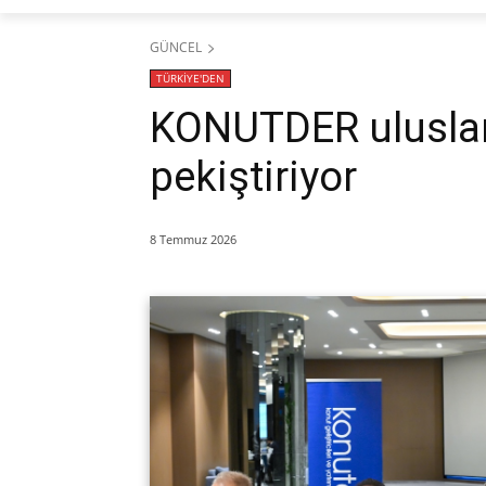
GÜNCEL
TÜRKİYE'DEN
KONUTDER uluslara
pekiştiriyor
8 Temmuz 2026