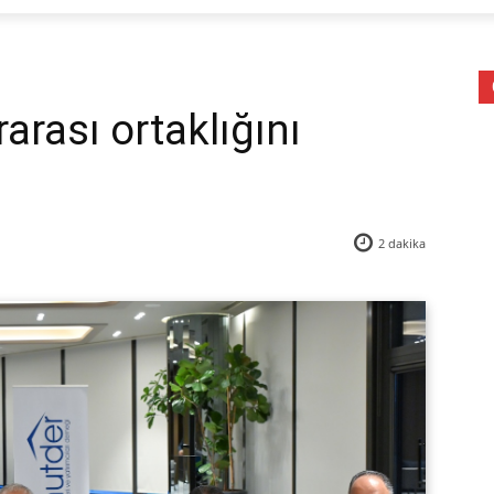
rası ortaklığını
2
dakika