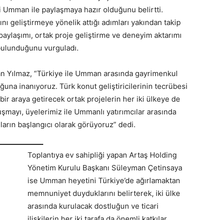
ini Umman ile paylaşmaya hazır olduğunu belirtti.
nı geliştirmeye yönelik attığı adımları yakından takip
lgi paylaşımı, ortak proje geliştirme ve deneyim aktarımı
ı bulunduğunu vurguladı.
an Yılmaz, “Türkiye ile Umman arasında gayrimenkul
ğuna inanıyoruz. Türk konut geliştiricilerinin tecrübesi
bir araya getirecek ortak projelerin her iki ülkeye de
şmayı, üyelerimiz ile Ummanlı yatırımcılar arasında
mların başlangıcı olarak görüyoruz” dedi.
Toplantıya ev sahipliği yapan Artaş Holding
Yönetim Kurulu Başkanı Süleyman Çetinsaya
ise Umman heyetini Türkiye’de ağırlamaktan
memnuniyet duyduklarını belirterek, iki ülke
arasında kurulacak dostluğun ve ticari
ilişkilerin her iki tarafa da önemli katkılar