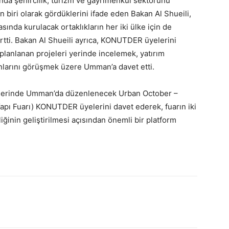
da şehircilik, turizm ve gayrimenkul sektörünü
biri olarak gördüklerini ifade eden Bakan Al Shueili,
asında kurulacak ortaklıkların her iki ülke için de
lirtti. Bakan Al Shueili ayrıca, KONUTDER üyelerini
planlanan projeleri yerinde incelemek, yatırım
kânlarını görüşmek üzere Umman’a davet etti.
rihlerinde Umman’da düzenlenecek Urban October –
apı Fuarı) KONUTDER üyelerini davet ederek, fuarın iki
liğinin geliştirilmesi açısından önemli bir platform