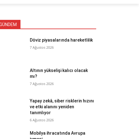
GÜNDEM
Döviz piyasalarında hareketlilik
7 Ağustos 2026
Altının yükselişi kalıcı olacak
mı?
7 Ağustos 2026
Yapay zekâ, siber risklerin hızını
ve etki alanını yeniden
tanımlıyor
6 Ağustos 2026
Mobilya ihracatında Avrupa
ivmesi