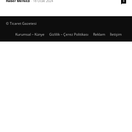
Haber Merkezi
-
18 Ocak 2024
0
© Ticaret Gazetesi
Kurumsal – Künye
Gizlilik – Çerez Politikası
Reklam
İletişim