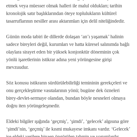
etmek veya müesser olmak halleri ile malul oldukları; tarihin
kronolojik satır başlıklarından öteye toplulukların kültürel
tasarruflarının nesiller arası aktarımları için delil niteliğindedir.
Günün moda tabiri ile dillerde dolaşan ‘an’ı yaşamak’ halinin
sadece bireyleri değil, kurumları ve hatta küresel salınımda bağlı
olaylara sirayet eden bir yüksek konjonktür döneminin çok
yönlü işaretlerinin istikrar adına yeni yörüngesine girişi
mevzuudur.
Söz konusu istikrarın sürdürülebilirliği temininin gerekçeleri ve
onu gerçekleştirme vasıtalarının yönü; bugüne dek özneleri
birey-devlet-sermaye olandan, bundan böyle nesneleri olmaya
doğru iten yörüngeleşmedir.
Eldeki bilgiler ışığında ‘geçmiş’, ‘şimdi’, ‘gelecek’ algısına göre
‘şimdi’nin, ‘geçmiş’ ile kısmi mukayese imkanı vardır. ‘Gelecek’
ise eldeki verilere binaen öngörülen tahmin ve yorumlardır.