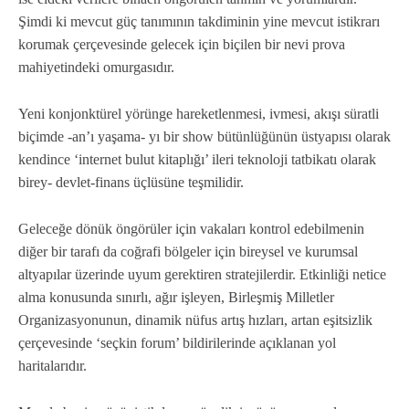
Şimdi ki mevcut güç tanımının takdiminin yine mevcut istikrarı
korumak çerçevesinde gelecek için biçilen bir nevi prova
mahiyetindeki omurgasıdır.
Yeni konjonktürel yörünge hareketlenmesi, ivmesi, akışı süratli
biçimde -an’ı yaşama- yı bir show bütünlüğünün üstyapısı olarak
kendince ‘internet bulut kitaplığı’ ileri teknoloji tatbikatı olarak
birey- devlet-finans üçlüsüne teşmilidir.
Geleceğe dönük öngörüler için vakaları kontrol edebilmenin
diğer bir tarafı da coğrafi bölgeler için bireysel ve kurumsal
altyapılar üzerinde uyum gerektiren stratejilerdir. Etkinliği netice
alma konusunda sınırlı, ağır işleyen, Birleşmiş Milletler
Organizasyonunun, dinamik nüfus artış hızları, artan eşitsizlik
çerçevesinde ‘seçkin forum’ bildirilerinde açıklanan yol
haritalarıdır.