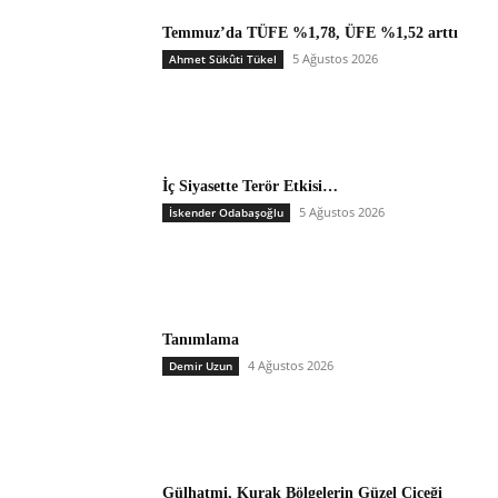
Temmuz’da TÜFE %1,78, ÜFE %1,52 arttı
5 Ağustos 2026
Ahmet Sükûti Tükel
İç Siyasette Terör Etkisi…
5 Ağustos 2026
İskender Odabaşoğlu
Tanımlama
4 Ağustos 2026
Demir Uzun
Gülhatmi, Kurak Bölgelerin Güzel Çiçeği