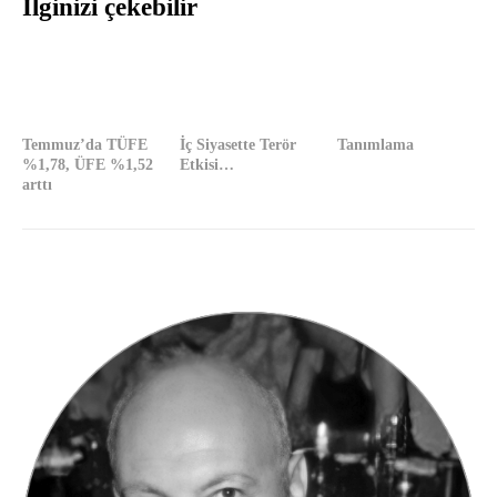
İlginizi çekebilir
Temmuz’da TÜFE
İç Siyasette Terör
Tanımlama
%1,78, ÜFE %1,52
Etkisi…
arttı