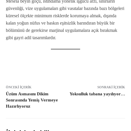
Mesela beyin göçü, istihdama yönelik işgücü arzı, sınırların
güvenliği, vize uygulamaları gibi vasıtalar bazında bazı bölgeleri
küresel ölçekte minimum risklerde korumaya almak, dışında
kalan yoğun nüfus ve baskın eşitsizlik barındıran büyük bir
bölümünü de gerekirse marjinal uygulamalara açık bırakmak
gibi gayri adil tasarımlardır.
ÖNCEKI İÇERIK
SONRAKI İÇERIK
Üzüm Asmasını Dikim
Yoksulluk tabana yayılıyor…
Sonrasında Yemiş Vermeye
Hazırlıyoruz