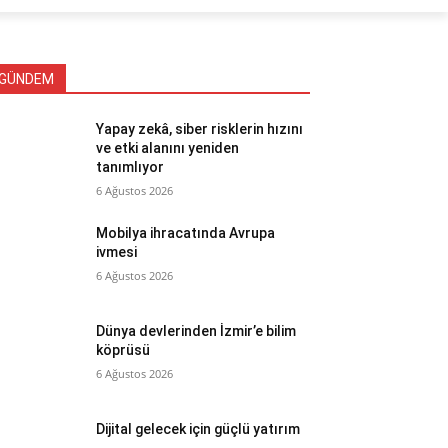
GÜNDEM
Yapay zekâ, siber risklerin hızını
ve etki alanını yeniden
tanımlıyor
6 Ağustos 2026
Mobilya ihracatında Avrupa
ivmesi
6 Ağustos 2026
Dünya devlerinden İzmir’e bilim
köprüsü
6 Ağustos 2026
Dijital gelecek için güçlü yatırım