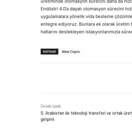
üretiminde otomasyon sürecini daha da hızla
Endüstri 4.0’a dayalı otomasyon sürecini hı
uygulamalara yönelik vida besleme çözümlerini
entegre ediyoruz. Bunlara ek olarak üretim 
hatlarını destekleyen istasyonlarımızla sürec
KAYNAK
Atlas Copco
Paylaş
Önceki İçerik
S. Arabistan ile teknoloji transferi ve ortak üre
girişimi