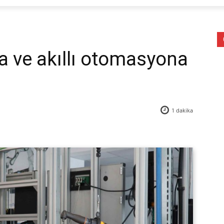
’a ve akıllı otomasyona
1
dakika