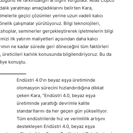
uğunu ve farkındalığın arttığını vurguladı. Atlas Copco
dalık yaratmayı amaçladıklarını belirten Kara,
tmelerle geçici çözümler yerine uzun vadeli kalıcı
elik çalışmalar yürütüyoruz. Bilgi teknolojileri,
hoplar, seminerler gerçekleştirerek işletmelerin bilgi
mizi ilk yatırım maliyetleri açısından daha kalıcı
rımın ne kadar sürede geri döneceğini tüm faktörleri
üreticileri karlılık konusunda bilgilendiriyoruz. Bu da
diye konuştu.
Endüstri 4.0’ın beyaz eşya üretiminde
otomasyon sürecini hızlandırdığına dikkat
çeken Kara, “Endüstri 4.0, beyaz eşya
üretiminde yarattığı devrimle kalite
standartlarını da her geçen gün yükseltiyor.
Tüm endüstrilerde hız ve verimlilik artışını
destekleyen Endüstri 4.0, beyaz eşya