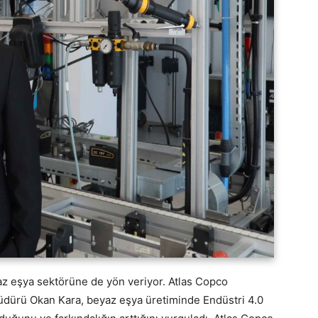
yaz eşya sektörüne de yön veriyor. Atlas Copco
üdürü Okan Kara, beyaz eşya üretiminde Endüstri 4.0