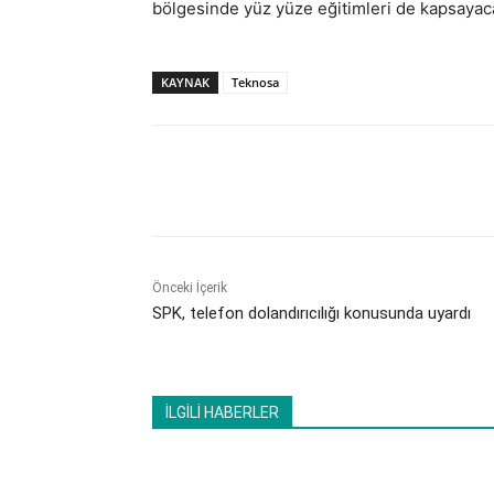
bölgesinde yüz yüze eğitimleri de kapsayaca
KAYNAK
Teknosa
Paylaş
Önceki İçerik
SPK, telefon dolandırıcılığı konusunda uyardı
İLGİLİ HABERLER