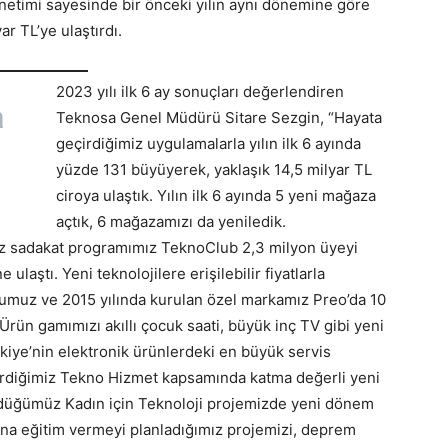
netimi sayesinde bir önceki yılın aynı dönemine göre
r TL’ye ulaştırdı.
2023 yılı ilk 6 ay sonuçları değerlendiren
a
Teknosa Genel Müdürü Sitare Sezgin, “Hayata
geçirdiğimiz uygulamalarla yılın ilk 6 ayında
yüzde 131 büyüyerek, yaklaşık 14,5 milyar TL
ciroya ulaştık. Yılın ilk 6 ayında 5 yeni mağaza
açtık, 6 mağazamızı da yeniledik.
uz sadakat programımız TeknoClub 2,3 milyon üyeyi
laştı. Yeni teknolojilere erişilebilir fiyatlarla
umuz ve 2015 yılında kurulan özel markamız Preo’da 10
rün gamımızı akıllı çocuk saati, büyük inç TV gibi yeni
kiye’nin elektronik ürünlerdeki en büyük servis
irdiğimiz Tekno Hizmet kapsamında katma değerli yeni
dürdüğümüz Kadın için Teknoloji projemizde yeni dönem
dına eğitim vermeyi planladığımız projemizi, deprem