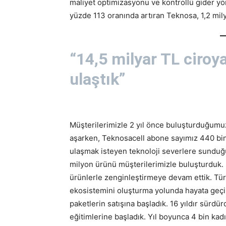
maliyet optimizasyonu ve kontrollü gider yö
yüzde 113 oranında artıran Teknosa, 1,2 milya
“14,5 milyar TL ciroy
ulaştık”
Müşterilerimizle 2 yıl önce buluşturduğum
aşarken, Teknosacell abone sayımız 440 bine u
ulaşmak isteyen teknoloji severlere sunduğ
milyon ürünü müşterilerimizle buluşturduk. Ü
ürünlerle zenginleştirmeye devam ettik. Tür
ekosistemini oluşturma yolunda hayata geç
paketlerin satışına başladık. 16 yıldır sür
eğitimlerine başladık. Yıl boyunca 4 bin ka