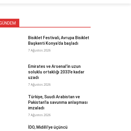
GÜNDEM
Bisiklet Festivali, Avrupa Bisiklet
Başkenti Konya’da başladı
7 Ağustos 2026
Emirates ve Arsenal’in uzun
soluklu ortaklığı 2033’e kadar
uzadı
7 Ağustos 2026
Türkiye, Suudi Arabistan ve
Pakistan’la savunma anlaşması
imzaladı
7 Ağustos 2026
İDO, Midilli’ye üçüncü