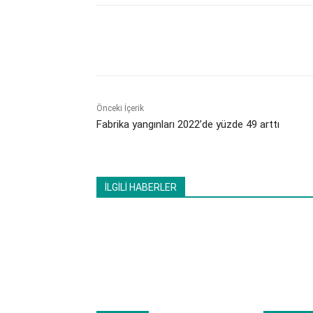
Paylaş
Önceki İçerik
Fabrika yangınları 2022’de yüzde 49 arttı
İLGİLİ HABERLER