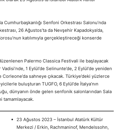
da Cumhurbaşkanlığı Senfoni Orkestrası Salonu’nda
estrası, 26 Ağustos’ta da Nevşehir Kapadokya’da,
orosu’nun katılımıyla gerçekleştireceği konserde
 düzenlenen Palermo Classica Festivali ile başlayacak
 Vadisi’nde, 1 Eylül’de Selinunte’de, 2 Eylül’de yeniden
se Corleone’da sahneye çıkacak. Türkiye’deki yüzlerce
cilerle buluşturan TUGFO, 6 Eylül’de İtalya’nın
uğu, dünyanın önde gelen senfonik salonlarından Sala
ini tamamlayacak.
23 Ağustos 2023 – İstanbul Atatürk Kültür
Merkezi / Erkin, Rachmaninof, Mendelssohn,