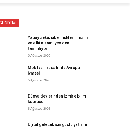
GÜNDEM
Yapay zekâ, siber risklerin hızını
ve etki alanını yeniden
tanımlıyor
6 Ağustos 2026
Mobilya ihracatında Avrupa
ivmesi
6 Ağustos 2026
Dünya devlerinden İzmir’e bilim
köprüsü
6 Ağustos 2026
Dijital gelecek için güçlü yatırım