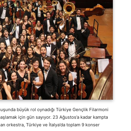
uluşunda büyük rol oynadığı Türkiye Gençlik Filarmoni
başlamak için gün sayıyor. 23 Ağustos’a kadar kampta
n orkestra, Türkiye ve İtalya’da toplam 9 konser