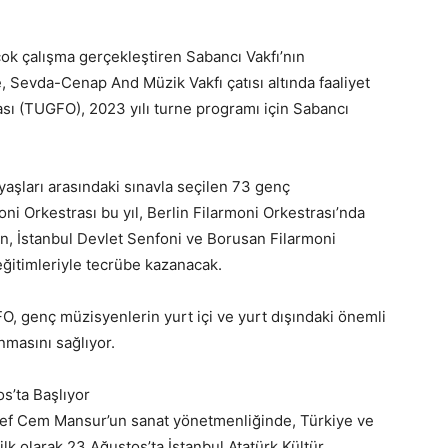
ok çalışma gerçekleştiren Sabancı Vakfı’nın
 Sevda-Cenap And Müzik Vakfı çatısı altında faaliyet
sı (TUGFO), 2023 yılı turne programı için Sabancı
aşları arasındaki sınavla seçilen 73 genç
i Orkestrası bu yıl, Berlin Filarmoni Orkestrası’nda
n, İstanbul Devlet Senfoni ve Borusan Filarmoni
eğitimleriyle tecrübe kazanacak.
O, genç müzisyenlerin yurt içi ve yurt dışındaki önemli
masını sağlıyor.
’ta Başlıyor
n Şef Cem Mansur’un sanat yönetmenliğinde, Türkiye ve
ilk olarak 23 Ağustos’ta İstanbul Atatürk Kültür