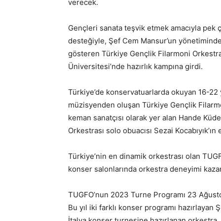
verecek.
Gençleri sanata teşvik etmek amacıyla pek ç
desteğiyle, Şef Cem Mansur’un yönetiminde,
gösteren Türkiye Gençlik Filarmoni Orkestra
Üniversitesi’nde hazırlık kampına girdi.
Türkiye’de konservatuarlarda okuyan 16-22 y
müzisyenden oluşan Türkiye Gençlik Filarmon
keman sanatçısı olarak yer alan Hande Küde
Orkestrası solo obuacısı Sezai Kocabıyık’ın 
Türkiye’nin en dinamik orkestrası olan TUGF
konser salonlarında orkestra deneyimi kazan
TUGFO’nun 2023 Turne Programı 23 Ağustos
Bu yıl iki farklı konser programı hazırlaya
İtalya konser turnesine hazırlanan orkestra, 