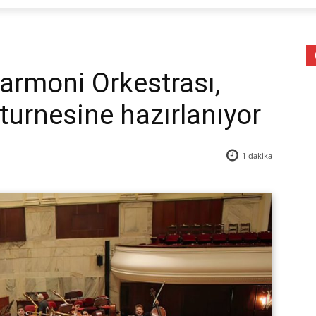
larmoni Orkestrası,
turnesine hazırlanıyor
1
dakika