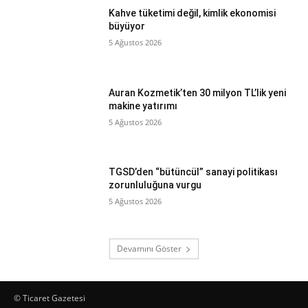
Kahve tüketimi değil, kimlik ekonomisi
büyüyor
5 Ağustos 2026
Auran Kozmetik’ten 30 milyon TL’lik yeni
makine yatırımı
5 Ağustos 2026
TGSD’den “bütüncül” sanayi politikası
zorunluluğuna vurgu
5 Ağustos 2026
Devamını Göster
© Ticaret Gazetesi