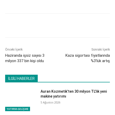
Önceki İçerik
Sonraki İçerik
Haziranda işsiz sayısı 3
Kaza sigortası fiyatlarında
milyon 337 bin kişi oldu
%3’lük artış
İLGİLİ HABERLER
Auran Kozmetik’ten 30 milyon TL’lik yeni
makine yatırımı
5 Ağustos 2026
YATIRIM-GELİŞME