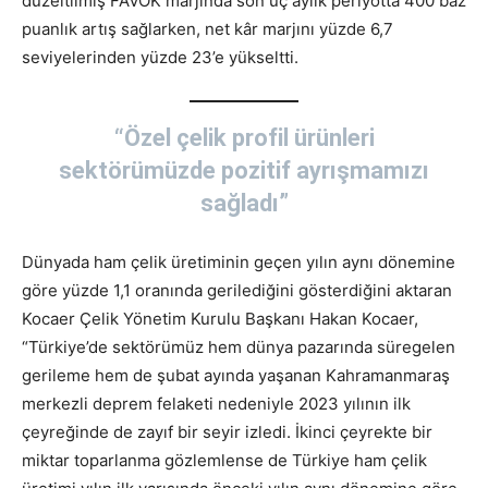
düzeltilmiş FAVÖK marjında son üç aylık periyotta 400 baz
puanlık artış sağlarken, net kâr marjını yüzde 6,7
seviyelerinden yüzde 23’e yükseltti.
“Özel çelik profil ürünleri
sektörümüzde pozitif ayrışmamızı
sağladı”
Dünyada ham çelik üretiminin geçen yılın aynı dönemine
göre yüzde 1,1 oranında gerilediğini gösterdiğini aktaran
Kocaer Çelik Yönetim Kurulu Başkanı Hakan Kocaer,
“Türkiye’de sektörümüz hem dünya pazarında süregelen
gerileme hem de şubat ayında yaşanan Kahramanmaraş
merkezli deprem felaketi nedeniyle 2023 yılının ilk
çeyreğinde de zayıf bir seyir izledi. İkinci çeyrekte bir
miktar toparlanma gözlemlense de Türkiye ham çelik