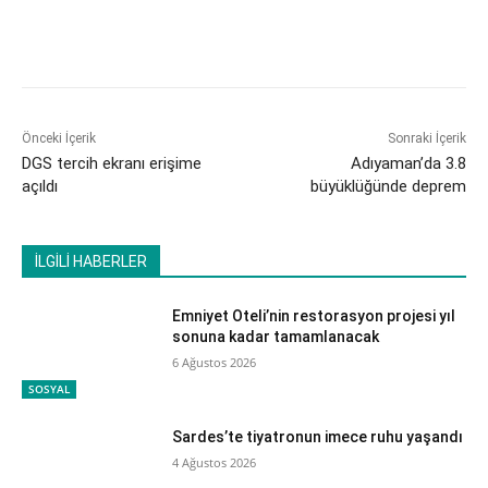
Önceki İçerik
Sonraki İçerik
DGS tercih ekranı erişime
Adıyaman’da 3.8
açıldı
büyüklüğünde deprem
İLGİLİ HABERLER
Emniyet Oteli’nin restorasyon projesi yıl
sonuna kadar tamamlanacak
6 Ağustos 2026
SOSYAL
Sardes’te tiyatronun imece ruhu yaşandı
4 Ağustos 2026