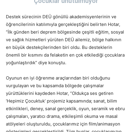
Çocuklar unutulmuyor
Destek sürecinin DEÜ gönüllü akademisyenlerinin ve
öğrencilerinin katılımıyla gerçekleştiğini belirten Hotar,
“İlk günden beri deprem bölgesinde çeşitli eğitim, sosyal
ve sağlık hizmetleri yürüten DEÜ ailemiz, bölge halkının
en büyük destekçilerinden biri oldu. Bu desteklerin
önemli bir kısmını da felaketin en çok etkilediği çocuklara
yoğunlaştırdık” diye konuştu.
Oyunun en iyi öğrenme araçlarından biri olduğunu
vurgulayan ve bu kapsamda bölgede çalışmalar
yürüttüklerini kaydeden Hotar, “Oldukça ses getiren
‘Hepimiz Çocuktuk’ projemiz kapsamında; sanat, bilim
etkinlikleri, deney, sanal gerçeklik, oyun, seramik ve ebru
çalışmaları, yaratıcı drama, etkileşimli okuma ve masal
atölyeleri oluşturuldu, çocuklarımız için film/animasyon
gösterimleri gerçekleştirildi. Tüm bunlar, çocuklarımızın