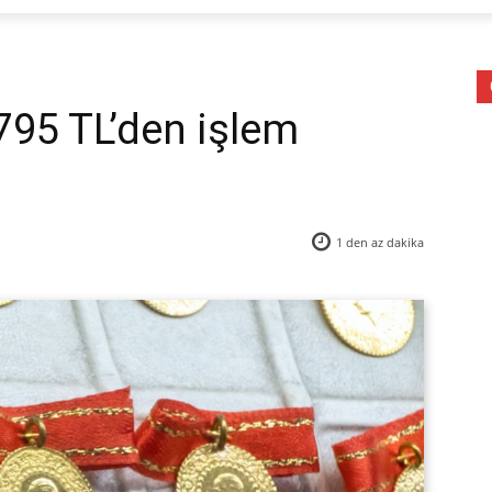
 795 TL’den işlem
1 den az
dakika