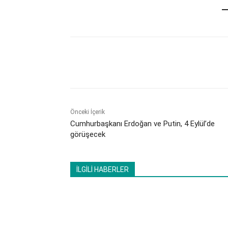
Paylaş
Önceki İçerik
Cumhurbaşkanı Erdoğan ve Putin, 4 Eylül’de
görüşecek
İLGİLİ HABERLER