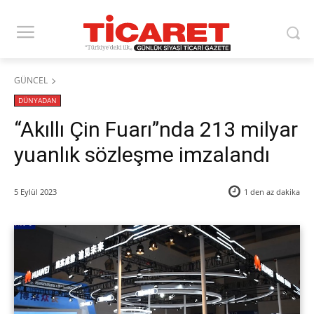
GÜNCEL
DÜNYADAN
“Akıllı Çin Fuarı”nda 213 milyar
yuanlık sözleşme imzalandı
5 Eylül 2023
1 den az
dakika