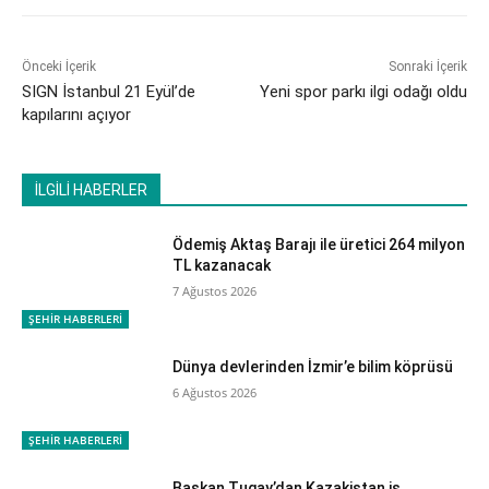
Önceki İçerik
Sonraki İçerik
SIGN İstanbul 21 Eyül’de
Yeni spor parkı ilgi odağı oldu
kapılarını açıyor
İLGİLİ HABERLER
Ödemiş Aktaş Barajı ile üretici 264 milyon
TL kazanacak
7 Ağustos 2026
ŞEHİR HABERLERİ
Dünya devlerinden İzmir’e bilim köprüsü
6 Ağustos 2026
ŞEHİR HABERLERİ
Başkan Tugay’dan Kazakistan iş