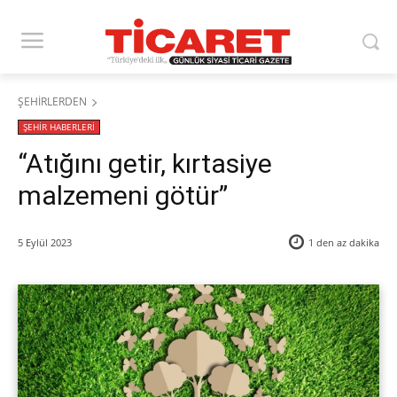
ŞEHİRLERDEN
ŞEHİR HABERLERİ
“Atığını getir, kırtasiye
malzemeni götür”
5 Eylül 2023
1 den az
dakika