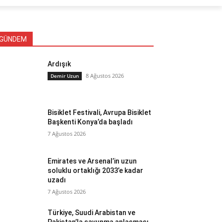
GÜNDEM
Ardışık
8 Ağustos 2026
Demir Uzun
Bisiklet Festivali, Avrupa Bisiklet
Başkenti Konya’da başladı
7 Ağustos 2026
Emirates ve Arsenal’in uzun
soluklu ortaklığı 2033’e kadar
uzadı
7 Ağustos 2026
Türkiye, Suudi Arabistan ve
Pakistan’la savunma anlaşması