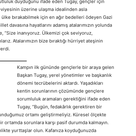
utluluk duyduğunu ifade eden Tugay, gençler için
eviyesinin üzerine ulaşma idealinden asla
ülke bırakabilmek için en ağır bedelleri ödeyen Gazi
llet davasına hayatlarını adamış atalarımızın yolunda
re, “Size inanıyoruz. Ülkemizi çok seviyoruz,
rız. Atalarımızın bize bıraktığı hürriyet ateşinin
erdi.
Kampın ilk gününde gençlerle bir araya gelen
Başkan Tugay, yerel yönetimler ve başkanlık
dönemi tecrübelerini aktardı. Yaşadıkları
kentin sorunlarının çözümünde gençlere
sorumluluk aramaları gerektiğini ifade eden
Tugay, “Bugün, fedakârlık gerektiren bir
nduğumuz ortamı geliştirmeliyiz. Küresel ölçekte
bir ortamda sorunlara karşı pasif durumda kalmayın.
nlikte yurttaşlar olun. Kafanıza koyduğunuzda