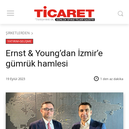
ŞİRKETLERDEN
YATIRIM-GELİŞME
Ernst & Young’dan İzmir’e
gümrük hamlesi
19 Eylül 2023
1 den az
dakika