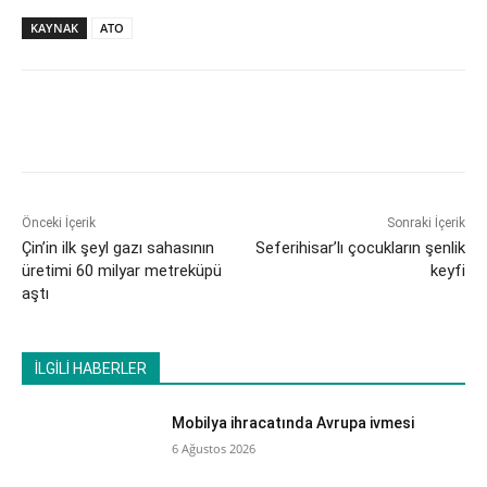
KAYNAK
ATO
Önceki İçerik
Sonraki İçerik
Çin’in ilk şeyl gazı sahasının
Seferihisar’lı çocukların şenlik
üretimi 60 milyar metreküpü
keyfi
aştı
İLGİLİ HABERLER
Mobilya ihracatında Avrupa ivmesi
6 Ağustos 2026