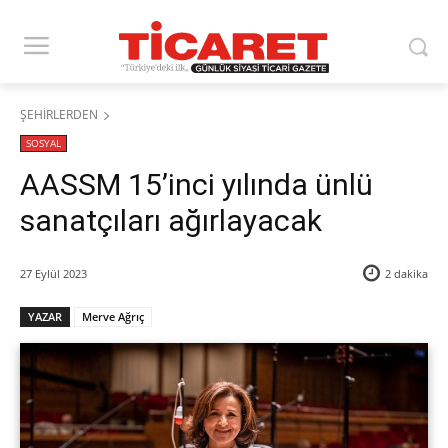
ŞEHİRLERDEN
SOSYAL
AASSM 15’inci yılında ünlü
sanatçıları ağırlayacak
27 Eylül 2023
2
dakika
YAZAR
Merve Ağrıç