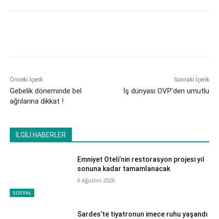
Önceki İçerik
Sonraki İçerik
Gebelik döneminde bel
İş dünyası OVP’den umutlu
ağrılarına dikkat !
İLGİLİ HABERLER
Emniyet Oteli’nin restorasyon projesi yıl
sonuna kadar tamamlanacak
6 Ağustos 2026
SOSYAL
Sardes’te tiyatronun imece ruhu yaşandı