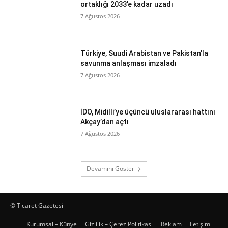
ortaklığı 2033’e kadar uzadı
7 Ağustos 2026
Türkiye, Suudi Arabistan ve Pakistan’la
savunma anlaşması imzaladı
7 Ağustos 2026
İDO, Midilli’ye üçüncü uluslararası hattını
Akçay’dan açtı
7 Ağustos 2026
Devamını Göster
© Ticaret Gazetesi
Kurumsal – Künye
Gizlilik – Çerez Politikası
Reklam
İletişim