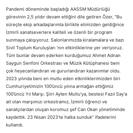
Pandemi döneminde başladığı AASSM Müdürlüğü
görevinin 2,5 yıldır devam ettiğini dile getiren Özer, “Bu
süreçte ekip arkadaşlarımla birlikte elimizden geldiğince
İzmirli sanatseverlere kaliteli ve özenli bir program
sunmaya çalışıyoruz. Salonlarımızda kiralamalara ve bazı
Sivil Toplum Kuruluşları ‘nın etkinliklerine yer veriyoruz.
Tüm bunlar devam ederken kurduğumuz Ahmet Adnan
Saygun Senfoni Orkestrası ve Müzik Kütüphanesi beni
çok heyecanlandıran ve gururlandıran kazanımlar oldu.
2023 yılında beni en mutlu eden etkinliklerimizden biri
Cumhuriyetimizin 100’üncü yılına armağan ettiğimiz
100’üncü Yıl Marşı. Şiiri Ayten Mutlu’ya, bestesi Fazıl Say’a
ait olan marşımızı orkestramız, İzmirli öğrenci ve
sanatçılardan oluşan koromuz şef Can Okan yönetiminde
kaydettik. 23 Nisan 2023’te halka sunduk” ifadelerini
kullandı.