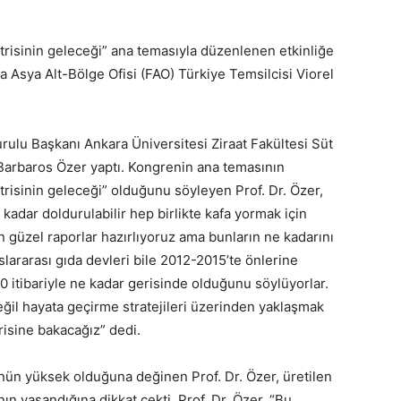
trisinin geleceği” ana temasıyla düzenlenen etkinliğe
a Asya Alt-Bölge Ofisi (FAO) Türkiye Temsilcisi Viorel
ulu Başkanı Ankara Üniversitesi Ziraat Fakültesi Süt
 Barbaros Özer yaptı. Kongrenin ana temasının
trisinin geleceği” olduğunu söyleyen Prof. Dr. Özer,
kadar doldurulabilir hep birlikte kafa yormak için
üzel raporlar hazırlıyoruz ama bunların ne kadarını
lararası gıda devleri bile 2012-2015’te önlerine
20 itibariyle ne kadar gerisinde olduğunu söylüyorlar.
eğil hayata geçirme stratejileri üzerinden yaklaşmak
risine bakacağız” dedi.
nün yüksek olduğuna değinen Prof. Dr. Özer, üretilen
ın yaşandığına dikkat çekti. Prof. Dr. Özer, “Bu