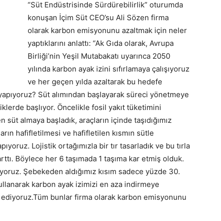
“Süt Endüstrisinde Sürdürebilirlik” oturumda
konuşan İçim Süt CEO’su Ali Sözen firma
olarak karbon emisyonunu azaltmak için neler
yaptıklarını anlattı: “Ak Gıda olarak, Avrupa
Birliği’nin Yeşil Mutabakatı uyarınca 2050
yılında karbon ayak izini sıfırlamaya çalışıyoruz
ve her geçen yılda azaltarak bu hedefe
 yapıyoruz? Süt alımından başlayarak süreci yönetmeye
klerde başlıyor. Öncelikle fosil yakıt tüketimini
n süt almaya başladık, araçların içinde taşıdığımız
rların hafifletilmesi ve hafifletilen kısmın sütle
yoruz. Lojistik ortağımızla bir tır tasarladık ve bu tırla
ttı. Böylece her 6 taşımada 1 taşıma kar etmiş olduk.
etiyoruz. Şebekeden aldığımız kısım sadece yüzde 30.
ullanarak karbon ayak izimizi en aza indirmeye
de ediyoruz.Tüm bunlar firma olarak karbon emisyonunu