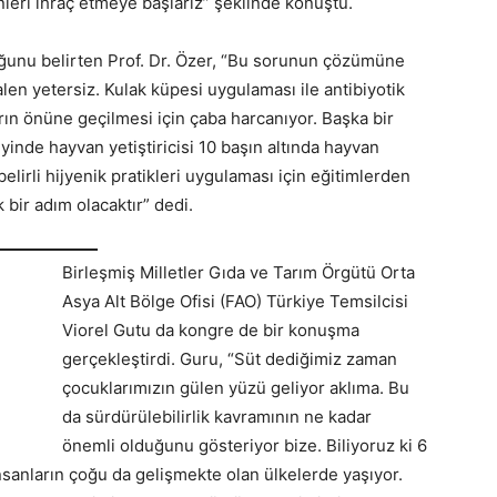
leri ihraç etmeye başlarız” şeklinde konuştu.
duğunu belirten Prof. Dr. Özer, “Bu sorunun çözümüne
en yetersiz. Kulak küpesi uygulaması ile antibiyotik
rın önüne geçilmesi için çaba harcanıyor. Başka bir
nde hayvan yetiştiricisi 10 başın altında hayvan
belirli hijyenik pratikleri uygulaması için eğitimlerden
k bir adım olacaktır” dedi.
Birleşmiş Milletler Gıda ve Tarım Örgütü Orta
Asya Alt Bölge Ofisi (FAO) Türkiye Temsilcisi
Viorel Gutu da kongre de bir konuşma
gerçekleştirdi. Guru, “Süt dediğimiz zaman
çocuklarımızın gülen yüzü geliyor aklıma. Bu
da sürdürülebilirlik kavramının ne kadar
önemli olduğunu gösteriyor bize. Biliyoruz ki 6
nsanların çoğu da gelişmekte olan ülkelerde yaşıyor.