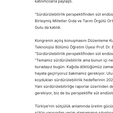
katılımcılarla paylaştı.
“Sürdürülebilirlik perspektifinden süt endüs
Birleşmiş Milletler Gıda ve Tarım Örgütü Ort
Gutu da katıldı.
Kongrenin açılış konuşmasını Düzenleme Kur
Teknolojisi Bölümü Öğretim Üyesi Prof. Dr.
“Sürdürülebilirlik perspektifinden süt endüs
“Temamız sürdürülebilirlik ama bunun içi ne 
buradayız bugün. Kağıda döktüğümüz zaman g
hayata geçiriyoruz bakmamız gerekiyor. Ulus
koydukları sürdürülebilirlik hedeflerinin 20
Yani sürdürülebilirliğe raporlar üzerinden d
gerekiyor, biz de bu perspektifle süt endüst
Türkiye’nin sütçülük anlamında üretim gücü
sütün yarısından verim alamamanın sıkıntısın