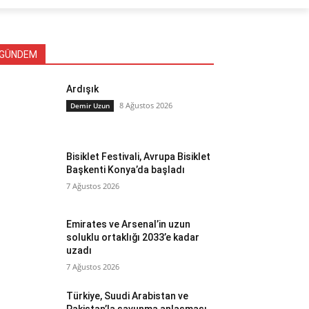
GÜNDEM
Ardışık
8 Ağustos 2026
Demir Uzun
Bisiklet Festivali, Avrupa Bisiklet
Başkenti Konya’da başladı
7 Ağustos 2026
Emirates ve Arsenal’in uzun
soluklu ortaklığı 2033’e kadar
uzadı
7 Ağustos 2026
Türkiye, Suudi Arabistan ve
Pakistan’la savunma anlaşması