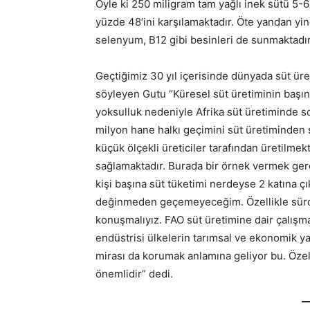
Öyle ki 250 miligram tam yağlı inek sütü 5-6
yüzde 48’ini karşılamaktadır. Öte yandan y
selenyum, B12 gibi besinleri de sunmaktadır
Geçtiğimiz 30 yıl içerisinde dünyada süt ür
söyleyen Gutu “Küresel süt üretiminin başını
yoksulluk nedeniyle Afrika süt üretiminde s
milyon hane halkı geçimini süt üretiminden 
küçük ölçekli üreticiler tarafından üretilme
sağlamaktadır. Burada bir örnek vermek ger
kişi başına süt tüketimi nerdeyse 2 katına ç
değinmeden geçemeyeceğim. Özellikle sürdür
konuşmalıyız. FAO süt üretimine dair çalışm
endüstrisi ülkelerin tarımsal ve ekonomik ya
mirası da korumak anlamına geliyor bu. Özel 
önemlidir” dedi.