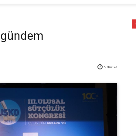
e gündem
5
dakika