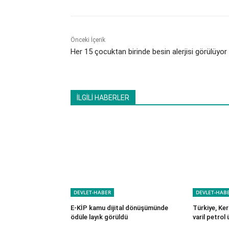
Önceki İçerik
Her 15 çocuktan birinde besin alerjisi görülüyor
İLGİLİ HABERLER
DEVLET-HABER
DEVLET-HAB
E-KİP kamu dijital dönüşümünde
Türkiye, Ker
ödüle layık görüldü
varil petrol