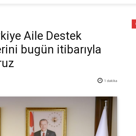
kiye Aile Destek
ini bugün itibarıyla
ruz
1
dakika