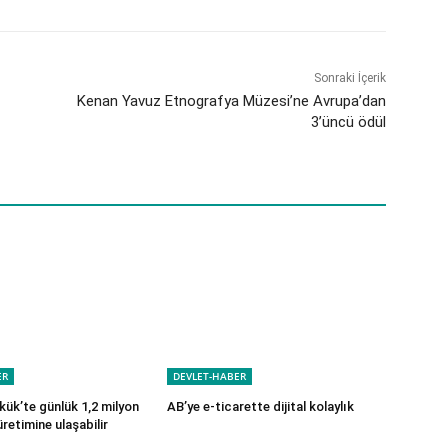
Sonraki İçerik
Kenan Yavuz Etnografya Müzesi’ne Avrupa’dan
3’üncü ödül
ER
DEVLET-HABER
kük’te günlük 1,2 milyon
AB’ye e-ticarette dijital kolaylık
 üretimine ulaşabilir