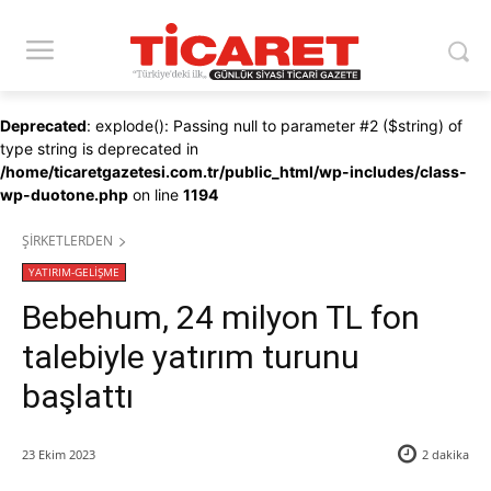
Deprecated
: explode(): Passing null to parameter #2 ($string) of
type string is deprecated in
/home/ticaretgazetesi.com.tr/public_html/wp-includes/class-
wp-duotone.php
on line
1194
ŞİRKETLERDEN
YATIRIM-GELİŞME
Bebehum, 24 milyon TL fon
talebiyle yatırım turunu
başlattı
23 Ekim 2023
2
dakika