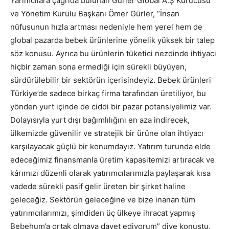
Yarımcılara çağrıda bulunan Gürler Global A.Ş Kurucusu
ve Yönetim Kurulu Başkanı Ömer Gürler, “İnsan
nüfusunun hızla artması nedeniyle hem yerel hem de
global pazarda bebek ürünlerine yönelik yüksek bir talep
söz konusu. Ayrıca bu ürünlerin tüketici nezdinde ihtiyacı
hiçbir zaman sona ermediği için sürekli büyüyen,
sürdürülebilir bir sektörün içerisindeyiz. Bebek ürünleri
Türkiye’de sadece birkaç firma tarafından üretiliyor, bu
yönden yurt içinde de ciddi bir pazar potansiyelimiz var.
Dolayısıyla yurt dışı bağımlılığını en aza indirecek,
ülkemizde güvenilir ve stratejik bir ürüne olan ihtiyacı
karşılayacak güçlü bir konumdayız. Yatırım turunda elde
edeceğimiz finansmanla üretim kapasitemizi artıracak ve
kârımızı düzenli olarak yatırımcılarımızla paylaşarak kısa
vadede sürekli pasif gelir üreten bir şirket haline
geleceğiz. Sektörün geleceğine ve bize inanan tüm
yatırımcılarımızı, şimdiden üç ülkeye ihracat yapmış
Bebehum’a ortak olmaya davet ediyorum” diye konuştu.