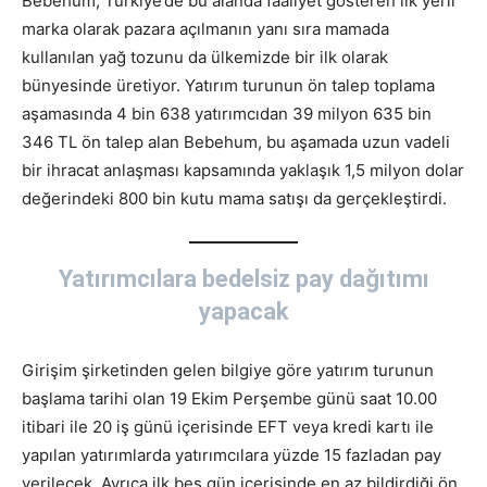
Bebehum, Türkiye’de bu alanda faaliyet gösteren ilk yerli
marka olarak pazara açılmanın yanı sıra mamada
kullanılan yağ tozunu da ülkemizde bir ilk olarak
bünyesinde üretiyor. Yatırım turunun ön talep toplama
aşamasında 4 bin 638 yatırımcıdan 39 milyon 635 bin
346 TL ön talep alan Bebehum, bu aşamada uzun vadeli
bir ihracat anlaşması kapsamında yaklaşık 1,5 milyon dolar
değerindeki 800 bin kutu mama satışı da gerçekleştirdi.
Yatırımcılara bedelsiz pay dağıtımı
yapacak
Girişim şirketinden gelen bilgiye göre yatırım turunun
başlama tarihi olan 19 Ekim Perşembe günü saat 10.00
itibari ile 20 iş günü içerisinde EFT veya kredi kartı ile
yapılan yatırımlarda yatırımcılara yüzde 15 fazladan pay
verilecek. Ayrıca ilk beş gün içerisinde en az bildirdiği ön