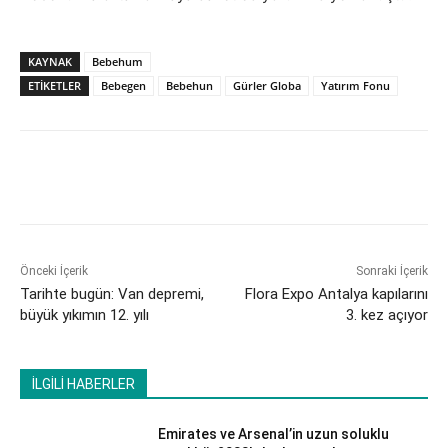
KAYNAK
Bebehum
ETİKETLER
Bebegen
Bebehun
Gürler Globa
Yatırım Fonu
Önceki İçerik
Sonraki İçerik
Tarihte bugün: Van depremi,
Flora Expo Antalya kapılarını
büyük yıkımın 12. yılı
3. kez açıyor
İLGİLİ HABERLER
Emirates ve Arsenal’in uzun soluklu