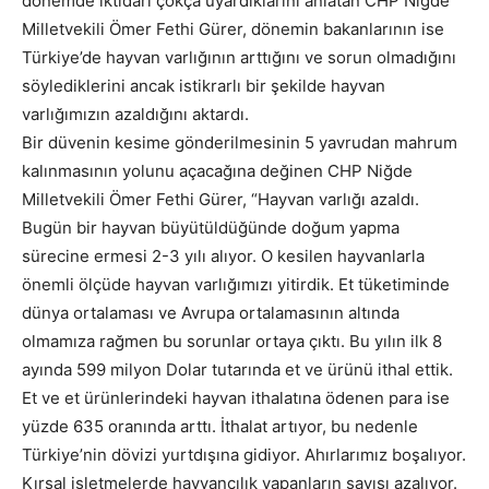
dönemde iktidarı çokça uyardıklarını anlatan CHP Niğde
Milletvekili Ömer Fethi Gürer, dönemin bakanlarının ise
Türkiye’de hayvan varlığının arttığını ve sorun olmadığını
söylediklerini ancak istikrarlı bir şekilde hayvan
varlığımızın azaldığını aktardı.
Bir düvenin kesime gönderilmesinin 5 yavrudan mahrum
kalınmasının yolunu açacağına değinen CHP Niğde
Milletvekili Ömer Fethi Gürer, “Hayvan varlığı azaldı.
Bugün bir hayvan büyütüldüğünde doğum yapma
sürecine ermesi 2-3 yılı alıyor. O kesilen hayvanlarla
önemli ölçüde hayvan varlığımızı yitirdik. Et tüketiminde
dünya ortalaması ve Avrupa ortalamasının altında
olmamıza rağmen bu sorunlar ortaya çıktı. Bu yılın ilk 8
ayında 599 milyon Dolar tutarında et ve ürünü ithal ettik.
Et ve et ürünlerindeki hayvan ithalatına ödenen para ise
yüzde 635 oranında arttı. İthalat artıyor, bu nedenle
Türkiye’nin dövizi yurtdışına gidiyor. Ahırlarımız boşalıyor.
Kırsal işletmelerde hayvancılık yapanların sayısı azalıyor.