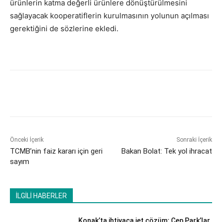
ürünlerin katma değerli ürünlere dönüştürülmesini
sağlayacak kooperatiflerin kurulmasının yolunun açılması
gerektiğini de sözlerine ekledi.
Önceki İçerik
Sonraki İçerik
TCMB’nin faiz kararı için geri
Bakan Bolat: Tek yol ihracat
sayım
İLGİLİ HABERLER
Konak’ta ihtiyaca jet çözüm; Cep Park’lar