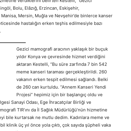
zmetine verdiklerini belirten Kestelli, “Gezici
göl, Bolu, Elâzığ, Erzincan, Eskişehir,
, Manisa, Mersin, Muğla ve Nevşehir’de binlerce kanser
eticesinde hastalığın erken teşhis edilmesiyle bazı
.
Gezici mamografi aracının yaklaşık bir buçuk
yıldır Konya ve çevresinde hizmet verdiğini
aktaran Kestelli, “Bu süre zarfında 7 bin 542
meme kanseri taraması gerçekleştirildi. 260
vakanın erken tespit edilmesi sağlandı. Belki
de 260 can kurtuldu. “Annem Kanseri Yendi
Projesi” hepimiz için bir başlangıç oldu ve
gesi Sanayi Odası, Ege İhracatçılar Birliği ve
amografi TIR’ını da İl Sağlık Müdürlüğü’nün hizmetine
neyi bile kurtarsak ne mutlu dedim. Kadınlara meme ve
 klinik üç yıl önce yola çıktı, çok sayıda şüpheli vaka