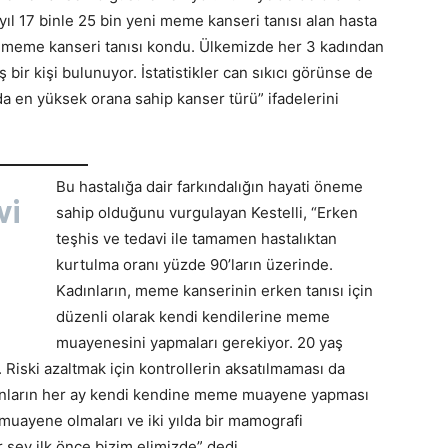
yıl 17 binle 25 bin yeni meme kanseri tanısı alan hasta
a meme kanseri tanısı kondu. Ülkemizde her 3 kadından
bir kişi bulunuyor. İstatistikler can sıkıcı görünse de
da en yüksek orana sahip kanser türü” ifadelerini
Bu hastalığa dair farkındalığın hayati öneme
vi
sahip olduğunu vurgulayan Kestelli, “Erken
teşhis ve tedavi ile tamamen hastalıktan
kurtulma oranı yüzde 90’ların üzerinde.
Kadınların, meme kanserinin erken tanısı için
düzenli olarak kendi kendilerine meme
muayenesini yapmaları gerekiyor. 20 yaş
Riski azaltmak için kontrollerin aksatılmaması da
ınların her ay kendi kendine meme muayene yapması
muayene olmaları ve iki yılda bir mamografi
r şey ilk önce bizim elimizde” dedi.