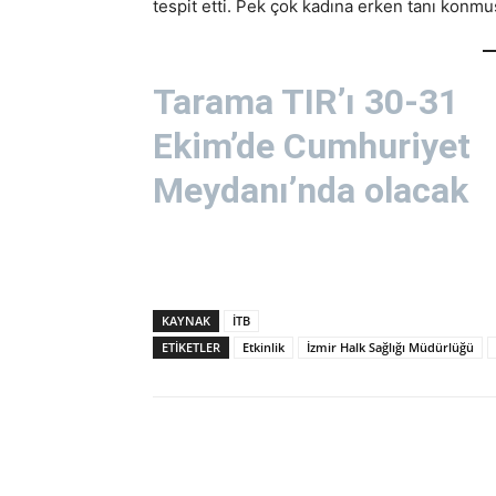
tespit etti. Pek çok kadına erken tanı konmuş
Tarama TIR’ı 30-31
Ekim’de Cumhuriyet
Meydanı’nda olacak
KAYNAK
İTB
ETİKETLER
Etkinlik
İzmir Halk Sağlığı Müdürlüğü
Paylaş