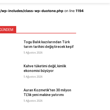
ml/wp-includes/class-wp-duotone.php
on line
1194
GÜNDEM
Togu Balık kazılarından Türk
tarım tarihini değiştirecek keşif
5 Ağustos 2026
Kahve tüketimi değil, kimlik
ekonomisi büyüyor
5 Ağustos 2026
Auran Kozmetik’ten 30 milyon
TL’lik yeni makine yatırımı
5 Ağustos 2026