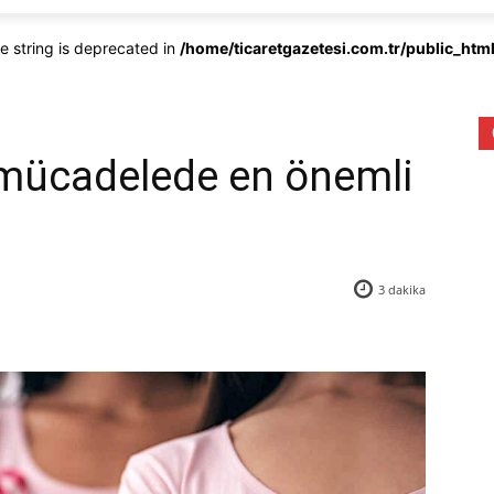
pe string is deprecated in
/home/ticaretgazetesi.com.tr/public_ht
mücadelede en önemli
3
dakika