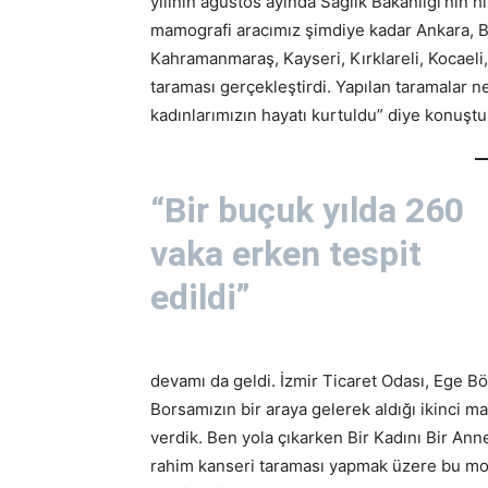
yılının ağustos ayında Sağlık Bakanlığı’nın hi
mamografi aracımız şimdiye kadar Ankara, Bin
Kahramanmaraş, Kayseri, Kırklareli, Kocaeli
taraması gerçekleştirdi. Yapılan taramalar n
kadınlarımızın hayatı kurtuldu” diye konuştu
“Bir buçuk yılda 260
vaka erken tespit
edildi”
devamı da geldi. İzmir Ticaret Odası, Ege Böl
Borsamızın bir araya gelerek aldığı ikinci m
verdik. Ben yola çıkarken Bir Kadını Bir An
rahim kanseri taraması yapmak üzere bu mobil