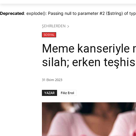
Deprecated
: explode(): Passing null to parameter #2 ($string) of ty
ŞEHİRLERDEN
SOSYAL
Meme kanseriyle 
silah; erken teşhis
31 Ekim 2023
YAZAR
Filiz Erol