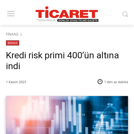
FİNANS
BANKA
Kredi risk primi 400’ün altına
indi
1 Kasım 2023
1 den az
dakika