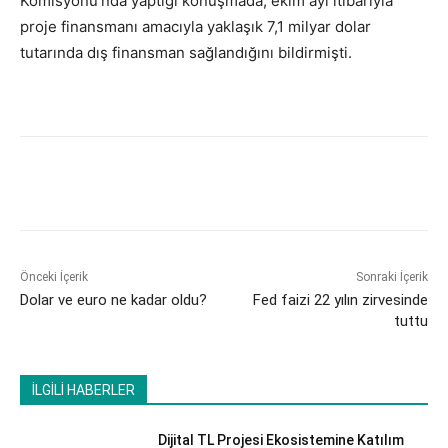
Komisyonu’nda yaptığı konuşmada, ekim ayı itibarıyla
proje finansmanı amacıyla yaklaşık 7,1 milyar dolar
tutarında dış finansman sağlandığını bildirmişti.
Önceki İçerik
Sonraki İçerik
Dolar ve euro ne kadar oldu?
Fed faizi 22 yılın zirvesinde
tuttu
İLGİLİ HABERLER
Dijital TL Projesi Ekosistemine Katılım