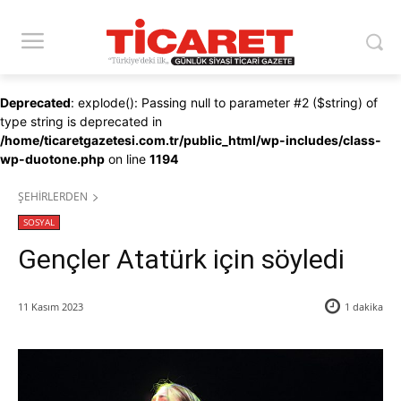
Deprecated
: explode(): Passing null to parameter #2 ($string) of
type string is deprecated in
/home/ticaretgazetesi.com.tr/public_html/wp-includes/class-
wp-duotone.php
on line
1194
ŞEHİRLERDEN
SOSYAL
Gençler Atatürk için söyledi
11 Kasım 2023
1
dakika