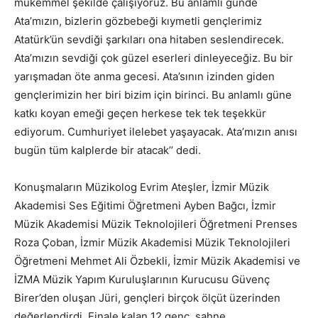
mükemmel şekilde çalışıyoruz. Bu anlamlı günde
Ata’mızın, bizlerin gözbebeği kıymetli gençlerimiz
Atatürk’ün sevdiği şarkıları ona hitaben seslendirecek.
Ata’mızın sevdiği çok güzel eserleri dinleyeceğiz. Bu bir
yarışmadan öte anma gecesi. Ata’sının izinden giden
gençlerimizin her biri bizim için birinci. Bu anlamlı güne
katkı koyan emeği geçen herkese tek tek teşekkür
ediyorum. Cumhuriyet ilelebet yaşayacak. Ata’mızın anısı
bugün tüm kalplerde bir atacak’’ dedi.
Konuşmaların Müzikolog Evrim Ateşler, İzmir Müzik
Akademisi Ses Eğitimi Öğretmeni Ayben Bağcı, İzmir
Müzik Akademisi Müzik Teknolojileri Öğretmeni Prenses
Roza Çoban, İzmir Müzik Akademisi Müzik Teknolojileri
Öğretmeni Mehmet Ali Özbekli, İzmir Müzik Akademisi ve
İZMA Müzik Yapım Kuruluşlarının Kurucusu Güvenç
Birer’den oluşan Jüri, gençleri birçok ölçüt üzerinden
değerlendirdi. Finale kalan 12 genç, sahne