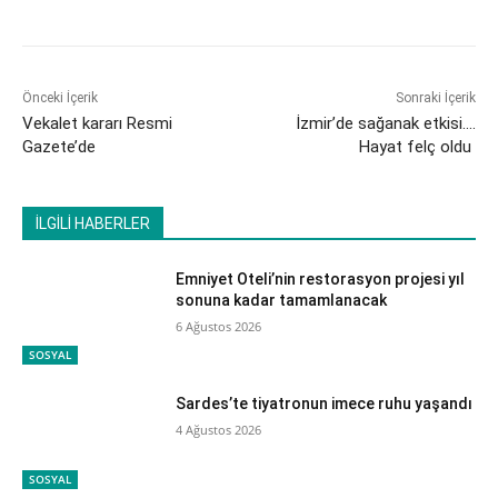
Önceki İçerik
Sonraki İçerik
Vekalet kararı Resmi
İzmir’de sağanak etkisi….
Gazete’de
Hayat felç oldu
İLGİLİ HABERLER
Emniyet Oteli’nin restorasyon projesi yıl
sonuna kadar tamamlanacak
6 Ağustos 2026
SOSYAL
Sardes’te tiyatronun imece ruhu yaşandı
4 Ağustos 2026
SOSYAL