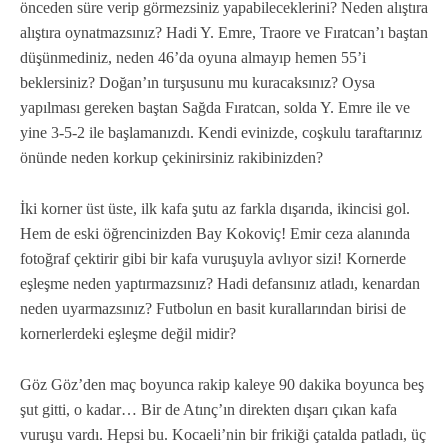
önceden süre verip görmezsiniz yapabileceklerini? Neden alıştıra
alıştıra oynatmazsınız? Hadi Y. Emre, Traore ve Fıratcan’ı baştan
düşünmediniz, neden 46’da oyuna almayıp hemen 55’i
beklersiniz? Doğan’ın turşusunu mu kuracaksınız? Oysa
yapılması gereken baştan Sağda Fıratcan, solda Y. Emre ile ve
yine 3-5-2 ile başlamanızdı. Kendi evinizde, coşkulu taraftarınız
önünde neden korkup çekinirsiniz rakibinizden?
İki korner üst üste, ilk kafa şutu az farkla dışarıda, ikincisi gol.
Hem de eski öğrencinizden Bay Kokoviç! Emir ceza alanında
fotoğraf çektirir gibi bir kafa vuruşuyla avlıyor sizi! Kornerde
eşleşme neden yaptırmazsınız? Hadi defansınız atladı, kenardan
neden uyarmazsınız? Futbolun en basit kurallarından birisi de
kornerlerdeki eşleşme değil midir?
Göz Göz’den maç boyunca rakip kaleye 90 dakika boyunca beş
şut gitti, o kadar… Bir de Atınç’ın direkten dışarı çıkan kafa
vuruşu vardı. Hepsi bu. Kocaeli’nin bir frikiği çatalda patladı, üç