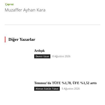
Çapraz
Muzaffer Ayhan Kara
Diğer Yazarlar
Ardışık
8 Ağustos 2026
Demir Uzun
Temmuz’da TÜFE %1,78, ÜFE %1,52 arttı
5 Ağustos 2026
Ahmet Sükûti Tükel