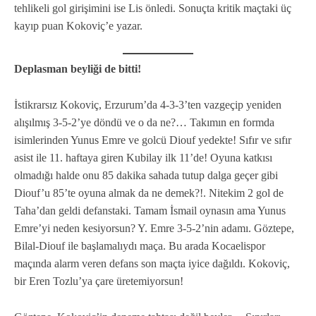
tehlikeli gol girişimini ise Lis önledi. Sonuçta kritik maçtaki üç
kayıp puan Kokoviç’e yazar.
Deplasman beyliği de bitti!
İstikrarsız Kokoviç, Erzurum’da 4-3-3’ten vazgeçip yeniden
alışılmış 3-5-2’ye döndü ve o da ne?… Takımın en formda
isimlerinden Yunus Emre ve golcü Diouf yedekte! Sıfır ve sıfır
asist ile 11. haftaya giren Kubilay ilk 11’de! Oyuna katkısı
olmadığı halde onu 85 dakika sahada tutup dalga geçer gibi
Diouf’u 85’te oyuna almak da ne demek?!. Nitekim 2 gol de
Taha’dan geldi defanstaki. Tamam İsmail oynasın ama Yunus
Emre’yi neden kesiyorsun? Y. Emre 3-5-2’nin adamı. Göztepe,
Bilal-Diouf ile başlamalıydı maça. Bu arada Kocaelispor
maçında alarm veren defans son maçta iyice dağıldı. Kokoviç,
bir Eren Tozlu’ya çare üretemiyorsun!