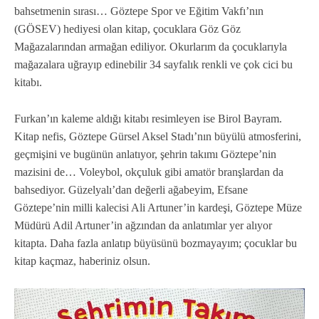
bahsetmenin sırası… Göztepe Spor ve Eğitim Vakfı’nın
(GÖSEV) hediyesi olan kitap, çocuklara Göz Göz
Mağazalarından armağan ediliyor. Okurlarım da çocuklarıyla
mağazalara uğrayıp edinebilir 34 sayfalık renkli ve çok cici bu
kitabı.
Furkan’ın kaleme aldığı kitabı resimleyen ise Birol Bayram.
Kitap nefis, Göztepe Gürsel Aksel Stadı’nın büyülü atmosferini,
geçmişini ve bugünün anlatıyor, şehrin takımı Göztepe’nin
mazisini de… Voleybol, okçuluk gibi amatör branşlardan da
bahsediyor. Güzelyalı’dan değerli ağabeyim, Efsane
Göztepe’nin milli kalecisi Ali Artuner’in kardeşi, Göztepe Müze
Müdürü Adil Artuner’in ağzından da anlatımlar yer alıyor
kitapta. Daha fazla anlatıp büyüsünü bozmayayım; çocuklar bu
kitap kaçmaz, haberiniz olsun.