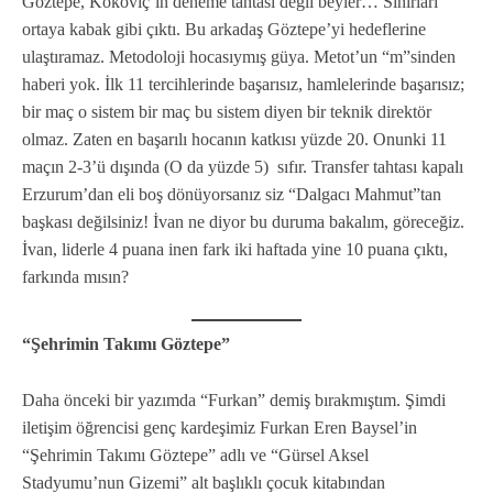
Göztepe, Kokoviç’in deneme tahtası değil beyler… Sınırları
ortaya kabak gibi çıktı. Bu arkadaş Göztepe’yi hedeflerine
ulaştıramaz. Metodoloji hocasıymış güya. Metot’un “m”sinden
haberi yok. İlk 11 tercihlerinde başarısız, hamlelerinde başarısız;
bir maç o sistem bir maç bu sistem diyen bir teknik direktör
olmaz. Zaten en başarılı hocanın katkısı yüzde 20. Onunki 11
maçın 2-3’ü dışında (O da yüzde 5) sıfır. Transfer tahtası kapalı
Erzurum’dan eli boş dönüyorsanız siz “Dalgacı Mahmut”tan
başkası değilsiniz! İvan ne diyor bu duruma bakalım, göreceğiz.
İvan, liderle 4 puana inen fark iki haftada yine 10 puana çıktı,
farkında mısın?
“Şehrimin Takımı Göztepe”
Daha önceki bir yazımda “Furkan” demiş bırakmıştım. Şimdi
iletişim öğrencisi genç kardeşimiz Furkan Eren Baysel’in
“Şehrimin Takımı Göztepe” adlı ve “Gürsel Aksel
Stadyumu’nun Gizemi” alt başlıklı çocuk kitabından