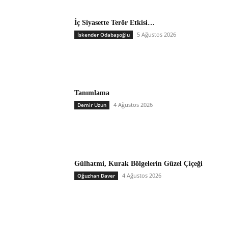
İç Siyasette Terör Etkisi…
5 Ağustos 2026
İskender Odabaşoğlu
Tanımlama
4 Ağustos 2026
Demir Uzun
Gülhatmi, Kurak Bölgelerin Güzel Çiçeği
4 Ağustos 2026
Oğuzhan Daver