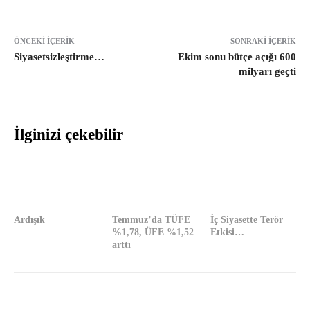
ÖNCEKI İÇERIK
SONRAKI İÇERIK
Siyasetsizleştirme…
Ekim sonu bütçe açığı 600
milyarı geçti
İlginizi çekebilir
Ardışık
Temmuz’da TÜFE
İç Siyasette Terör
%1,78, ÜFE %1,52
Etkisi…
arttı