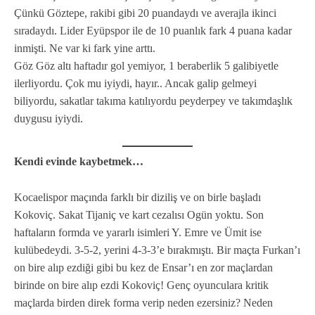
Çünkü Göztepe, rakibi gibi 20 puandaydı ve averajla ikinci
sıradaydı. Lider Eyüpspor ile de 10 puanlık fark 4 puana kadar
inmişti. Ne var ki fark yine arttı.
Göz Göz altı haftadır gol yemiyor, 1 beraberlik 5 galibiyetle
ilerliyordu. Çok mu iyiydi, hayır.. Ancak galip gelmeyi
biliyordu, sakatlar takıma katılıyordu peyderpey ve takımdaşlık
duygusu iyiydi.
Kendi evinde kaybetmek…
Kocaelispor maçında farklı bir diziliş ve on birle başladı
Kokoviç. Sakat Tijaniç ve kart cezalısı Ogün yoktu. Son
haftaların formda ve yararlı isimleri Y. Emre ve Ümit ise
kulübedeydi. 3-5-2, yerini 4-3-3’e bırakmıştı. Bir maçta Furkan’ı
on bire alıp ezdiği gibi bu kez de Ensar’ı en zor maçlardan
birinde on bire alıp ezdi Kokoviç! Genç oyunculara kritik
maçlarda birden direk forma verip neden ezersiniz? Neden