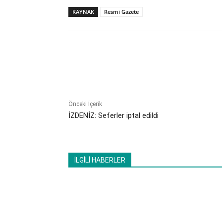
KAYNAK
Resmi Gazete
Paylaş
Önceki İçerik
İZDENİZ: Seferler iptal edildi
İLGİLİ HABERLER