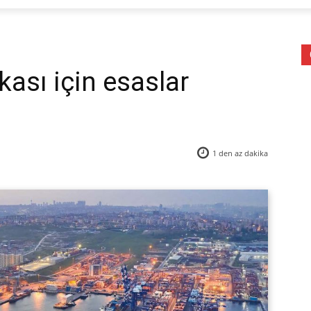
kası için esaslar
1 den az
dakika