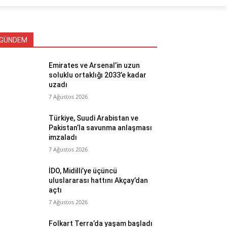
GÜNDEM
Emirates ve Arsenal’in uzun
soluklu ortaklığı 2033’e kadar
uzadı
7 Ağustos 2026
Türkiye, Suudi Arabistan ve
Pakistan’la savunma anlaşması
imzaladı
7 Ağustos 2026
İDO, Midilli’ye üçüncü
uluslararası hattını Akçay’dan
açtı
7 Ağustos 2026
Folkart Terra’da yaşam başladı