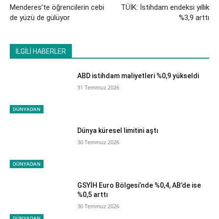
Menderes’te öğrencilerin cebi
TÜİK: İstihdam endeksi yıllık
de yüzü de gülüyor
%3,9 arttı
İLGİLİ HABERLER
ABD istihdam maliyetleri %0,9 yükseldi
31 Temmuz 2026
DÜNYADAN
Dünya küresel limitini aştı
30 Temmuz 2026
DÜNYADAN
GSYİH Euro Bölgesi’nde %0,4, AB’de ise
%0,5 arttı
30 Temmuz 2026
DÜNYADAN