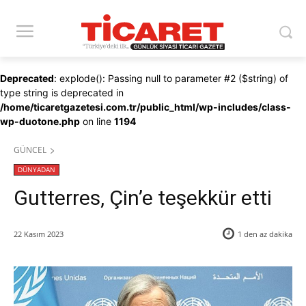
Deprecated
: explode(): Passing null to parameter #2 ($string) of
type string is deprecated in
/home/ticaretgazetesi.com.tr/public_html/wp-includes/class-
wp-duotone.php
on line
1194
GÜNCEL
DÜNYADAN
Gutterres, Çin’e teşekkür etti
22 Kasım 2023
1 den az
dakika