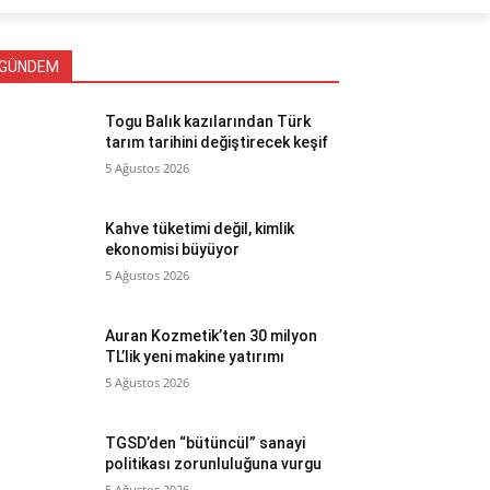
GÜNDEM
Togu Balık kazılarından Türk
tarım tarihini değiştirecek keşif
5 Ağustos 2026
Kahve tüketimi değil, kimlik
ekonomisi büyüyor
5 Ağustos 2026
Auran Kozmetik’ten 30 milyon
TL’lik yeni makine yatırımı
5 Ağustos 2026
TGSD’den “bütüncül” sanayi
politikası zorunluluğuna vurgu
5 Ağustos 2026