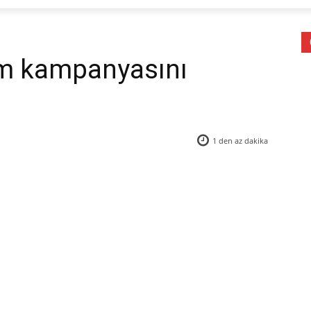
im kampanyasını
1 den az
dakika