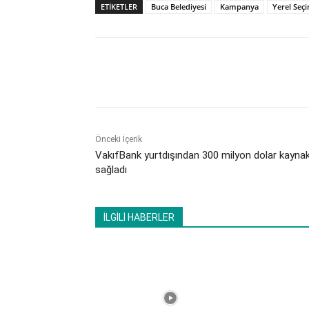
ETİKETLER
Buca Belediyesi
Kampanya
Yerel Seç
Paylaş
Önceki İçerik
VakıfBank yurtdışından 300 milyon dolar kayna
sağladı
İLGİLİ HABERLER