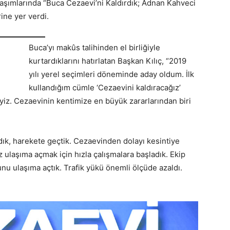
laşımlarında “Buca Cezaevi’ni Kaldırdık; Adnan Kahveci
ine yer verdi.
Buca’yı makûs talihinden el birliğiyle
kurtardıklarını hatırlatan Başkan Kılıç, “2019
yılı yerel seçimleri döneminde aday oldum. İlk
kullandığım cümle ‘Cezaevini kaldıracağız’
iz. Cezaevinin kentimize en büyük zararlarından biri
vadık, harekete geçtik. Cezaevinden dolayı kesintiye
 ulaşıma açmak için hızla çalışmalara başladık. Ekip
nu ulaşıma açtık. Trafik yükü önemli ölçüde azaldı.