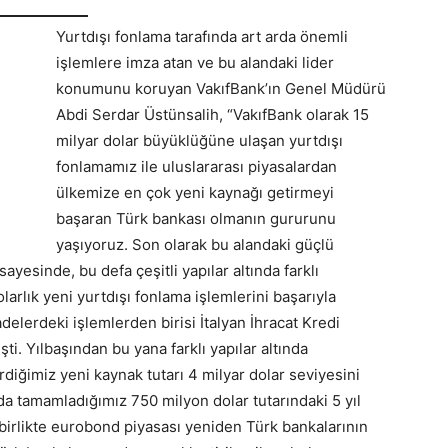
Yurtdışı fonlama tarafında art arda önemli
işlemlere imza atan ve bu alandaki lider
konumunu koruyan VakıfBank’ın Genel Müdürü
Abdi Serdar Üstünsalih, “VakıfBank olarak 15
milyar dolar büyüklüğüne ulaşan yurtdışı
fonlamamız ile uluslararası piyasalardan
ülkemize en çok yeni kaynağı getirmeyi
başaran Türk bankası olmanın gururunu
yaşıyoruz. Son olarak bu alandaki güçlü
yesinde, bu defa çeşitli yapılar altında farklı
arlık yeni yurtdışı fonlama işlemlerini başarıyla
adelerdeki işlemlerden birisi İtalyan İhracat Kredi
. Yılbaşından bu yana farklı yapılar altında
rdiğimiz yeni kaynak tutarı 4 milyar dolar seviyesini
a tamamladığımız 750 milyon dolar tutarındaki 5 yıl
 birlikte eurobond piyasası yeniden Türk bankalarının