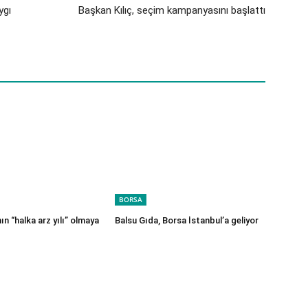
ygı
Başkan Kılıç, seçim kampanyasını başlattı
BORSA
n “halka arz yılı” olmaya
Balsu Gıda, Borsa İstanbul’a geliyor