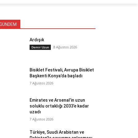
GÜNDEM
Ardışık
8 Ağustos 2026
Demir Uzun
Bisiklet Festivali, Avrupa Bisiklet
Başkenti Konya’da başladı
7 Ağustos 2026
Emirates ve Arsenal’in uzun
soluklu ortaklığı 2033’e kadar
uzadı
7 Ağustos 2026
Türkiye, Suudi Arabistan ve
Pakistan’la savunma anlaşması