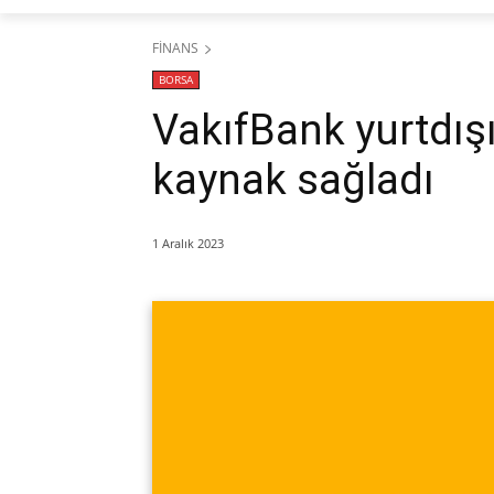
FİNANS
BORSA
VakıfBank yurtdış
kaynak sağladı
1 Aralık 2023