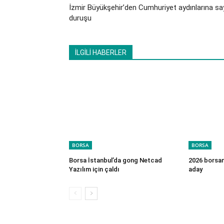
İzmir Büyükşehir’den Cumhuriyet aydınlarına sa
duruşu
İLGİLİ HABERLER
BORSA
BORSA
Borsa İstanbul’da gong Netcad
2026 borsanı
Yazılım için çaldı
aday