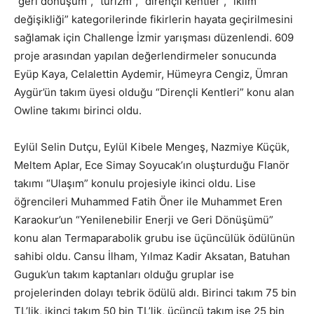
“geri dönüşüm”, “turizm”, “dirençli kentler”, “iklim
değişikliği” kategorilerinde fikirlerin hayata geçirilmesini
sağlamak için Challenge İzmir yarışması düzenlendi. 609
proje arasından yapılan değerlendirmeler sonucunda
Eyüp Kaya, Celalettin Aydemir, Hümeyra Cengiz, Ümran
Aygür’ün takım üyesi olduğu “Dirençli Kentleri” konu alan
Owline takımı birinci oldu.
Eylül Selin Dutçu, Eylül Kibele Mengeş, Nazmiye Küçük,
Meltem Aplar, Ece Simay Soyucak’ın oluşturduğu Flanör
takımı “Ulaşım” konulu projesiyle ikinci oldu. Lise
öğrencileri Muhammed Fatih Öner ile Muhammet Eren
Karaokur’un “Yenilenebilir Enerji ve Geri Dönüşümü”
konu alan Termaparabolik grubu ise üçüncülük ödülünün
sahibi oldu. Cansu İlham, Yılmaz Kadir Aksatan, Batuhan
Guguk’un takım kaptanları olduğu gruplar ise
projelerinden dolayı tebrik ödülü aldı. Birinci takım 75 bin
TL’lik, ikinci takım 50 bin TL’lik, üçüncü takım ise 25 bin