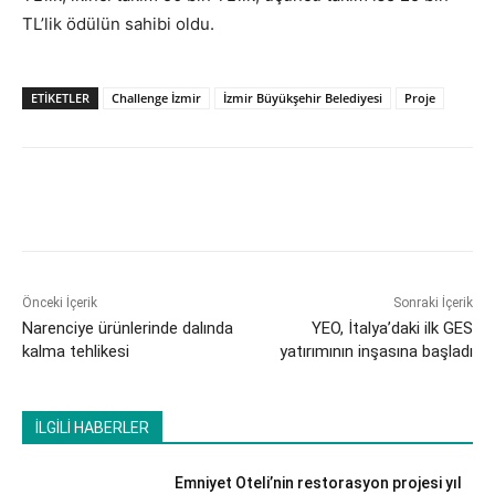
TL’lik ödülün sahibi oldu.
ETİKETLER
Challenge İzmir
İzmir Büyükşehir Belediyesi
Proje
Önceki İçerik
Sonraki İçerik
Narenciye ürünlerinde dalında
YEO, İtalya’daki ilk GES
kalma tehlikesi
yatırımının inşasına başladı
İLGİLİ HABERLER
Emniyet Oteli’nin restorasyon projesi yıl