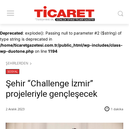
Deprecated
: explode(): Passing null to parameter #2 ($string) of
type string is deprecated in
/home/ticaretgazetesi.com.tr/public_html/wp-includes/class-
wp-duotone.php
on line
1194
ŞEHİRLERDEN
SOSYAL
Şehir “Challenge İzmir”
projeleriyle gençleşecek
2 Aralık 2023
1
dakika