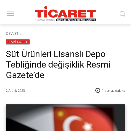
DEVLET
RESMİ GAZETE
Süt Ürünleri Lisanslı Depo
Tebliğinde değişiklik Resmi
Gazete’de
2 Aralık 2023
1 den az
dakika