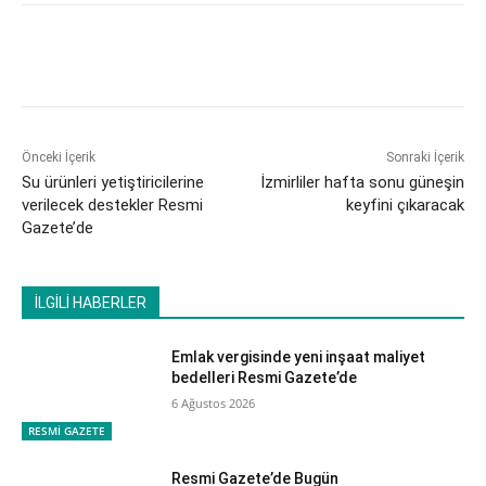
Önceki İçerik
Sonraki İçerik
Su ürünleri yetiştiricilerine
İzmirliler hafta sonu güneşin
verilecek destekler Resmi
keyfini çıkaracak
Gazete’de
İLGİLİ HABERLER
Emlak vergisinde yeni inşaat maliyet
bedelleri Resmi Gazete’de
6 Ağustos 2026
RESMİ GAZETE
Resmi Gazete’de Bugün