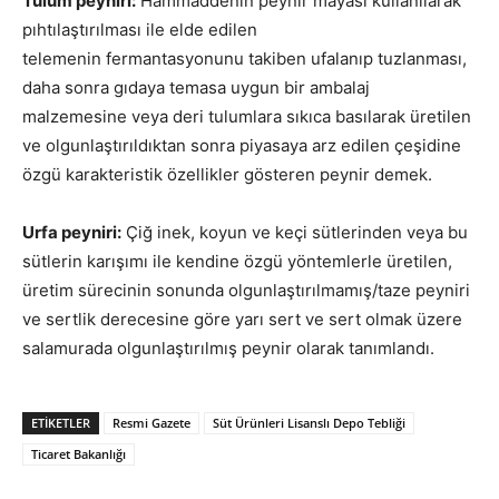
Tulum peyniri:
Hammaddenin peynir mayası kullanılarak
pıhtılaştırılması ile elde edilen
telemenin fermantasyonunu takiben ufalanıp tuzlanması,
daha sonra gıdaya temasa uygun bir ambalaj
malzemesine veya deri tulumlara sıkıca basılarak üretilen
ve olgunlaştırıldıktan sonra piyasaya arz edilen çeşidine
özgü karakteristik özellikler gösteren peynir demek.
Urfa peyniri:
Çiğ inek, koyun ve keçi sütlerinden veya bu
sütlerin karışımı ile kendine özgü yöntemlerle üretilen,
üretim sürecinin sonunda olgunlaştırılmamış/taze peyniri
ve sertlik derecesine göre yarı sert ve sert olmak üzere
salamurada olgunlaştırılmış peynir olarak tanımlandı.
ETİKETLER
Resmi Gazete
Süt Ürünleri Lisanslı Depo Tebliği
Ticaret Bakanlığı