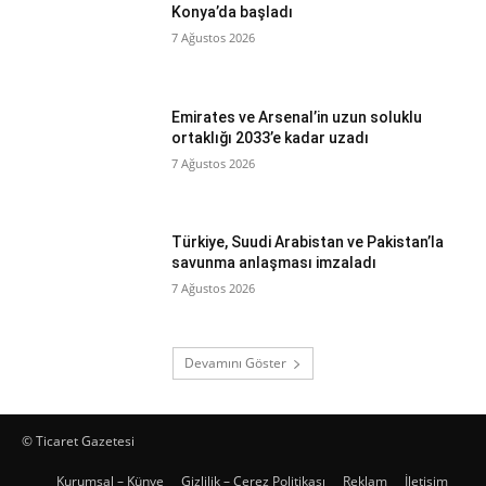
Konya’da başladı
7 Ağustos 2026
Emirates ve Arsenal’in uzun soluklu
ortaklığı 2033’e kadar uzadı
7 Ağustos 2026
Türkiye, Suudi Arabistan ve Pakistan’la
savunma anlaşması imzaladı
7 Ağustos 2026
Devamını Göster
© Ticaret Gazetesi
Kurumsal – Künye
Gizlilik – Çerez Politikası
Reklam
İletişim