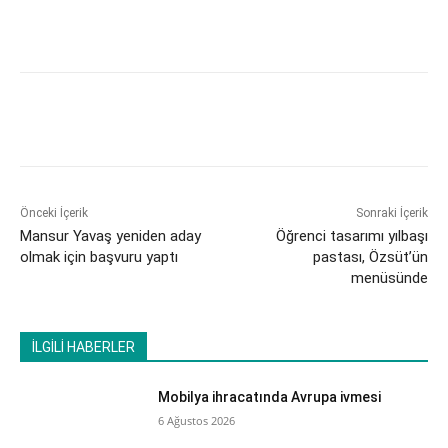
Önceki İçerik
Sonraki İçerik
Mansur Yavaş yeniden aday
Öğrenci tasarımı yılbaşı
olmak için başvuru yaptı
pastası, Özsüt’ün
menüsünde
İLGİLİ HABERLER
Mobilya ihracatında Avrupa ivmesi
6 Ağustos 2026