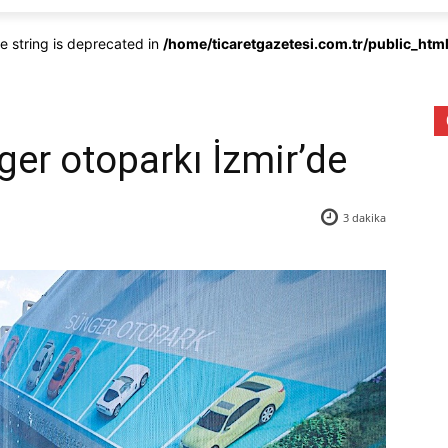
pe string is deprecated in
/home/ticaretgazetesi.com.tr/public_ht
nger otoparkı İzmir’de
3
dakika