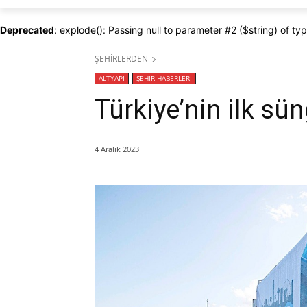
Deprecated
: explode(): Passing null to parameter #2 ($string) of ty
ŞEHİRLERDEN
ALTYAPI
ŞEHİR HABERLERİ
Türkiye’nin ilk sü
4 Aralık 2023