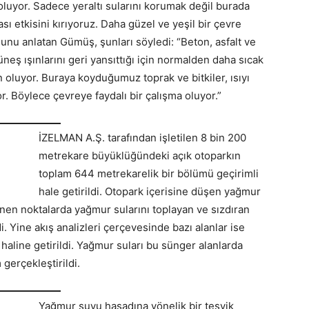
oluyor. Sadece yeraltı sularını korumak değil burada
dası etkisini kırıyoruz. Daha güzel ve yeşil bir çevre
ğunu anlatan Gümüş, şunları söyledi: “Beton, asfalt ve
eş ışınlarını geri yansıttığı için normalden daha sıcak
oluyor. Buraya koyduğumuz toprak ve bitkiler, ısıyı
or. Böylece çevreye faydalı bir çalışma oluyor.”
İZELMAN A.Ş. tarafından işletilen 8 bin 200
metrekare büyüklüğündeki açık otoparkın
toplam 644 metrekarelik bir bölümü geçirimli
hale getirildi. Otopark içerisine düşen yağmur
lenen noktalarda yağmur sularını toplayan ve sızdıran
. Yine akış analizleri çerçevesinde bazı alanlar ise
 haline getirildi. Yağmur suları bu sünger alanlarda
gerçekleştirildi.
Yağmur suyu hasadına yönelik bir teşvik