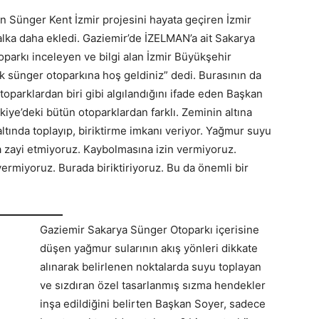
çin Sünger Kent İzmir projesini hayata geçiren İzmir
alka daha ekledi. Gaziemir’de İZELMAN’a ait Sakarya
parkı inceleyen ve bilgi alan İzmir Büyükşehir
lk sünger otoparkına hoş geldiniz” dedi. Burasının da
toparklardan biri gibi algılandığını ifade eden Başkan
iye’deki bütün otoparklardan farklı. Zeminin altına
tında toplayıp, biriktirme imkanı veriyor. Yağmur suyu
ta zayi etmiyoruz. Kaybolmasına izin vermiyoruz.
ermiyoruz. Burada biriktiriyoruz. Bu da önemli bir
Gaziemir Sakarya Sünger Otoparkı içerisine
düşen yağmur sularının akış yönleri dikkate
alınarak belirlenen noktalarda suyu toplayan
ve sızdıran özel tasarlanmış sızma hendekler
inşa edildiğini belirten Başkan Soyer, sadece