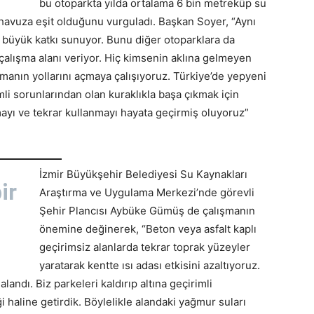
bu otoparkta yılda ortalama 6 bin metreküp su
 havuza eşit olduğunu vurguladı. Başkan Soyer, “Aynı
üyük katkı sunuyor. Bunu diğer otoparklara da
çalışma alanı veriyor. Hiç kimsenin aklına gelmeyen
nmanın yollarını açmaya çalışıyoruz. Türkiye’de yepyeni
mli sorunlarından olan kuraklıkla başa çıkmak için
yı ve tekrar kullanmayı hayata geçirmiş oluyoruz”
İzmir Büyükşehir Belediyesi Su Kaynakları
ir
Araştırma ve Uygulama Merkezi’nde görevli
Şehir Plancısı Aybüke Gümüş de çalışmanın
önemine değinerek, “Beton veya asfalt kaplı
geçirimsiz alanlarda tekrar toprak yüzeyler
yaratarak kentte ısı adası etkisini azaltıyoruz.
andı. Biz parkeleri kaldırıp altına geçirimli
haline getirdik. Böylelikle alandaki yağmur suları