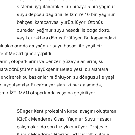
sistemi uygulanarak 5 bin binaya 5 bin yağmur
suyu deposu dağıtımı ile İzmir’e 10 bin yağmur
bahçesi kampanyası yürütülüyor. Otobüs
durakları yağmur suyu hasadı ile doğa dostu
yeşil duraklara dönüştürülüyor. Bu kapsamdaki
ık alanlarında da yağmur suyu hasadı ile yeşil bir
ent Mezarlığında yapıldı.
arını, otoparklarını ve benzeri yüzey alanlarını, su
nlara dönüştüren Büyükşehir Belediyesi, bu alanlara
endirerek su baskınlarını önlüyor, su döngüsü ile yeşil
 uygulamalar Buca’da yer alan iki park alanında,
emir İZELMAN otoparkında yaşama geçiriliyor.
Sünger Kent projesinin kırsal ayağını oluşturan
Küçük Menderes Ovası Yağmur Suyu Hasadı
çalışmaları da son hızıyla sürüyor. Projeyle,
Küçük Menderes Havzası’nda yeraltı sularını