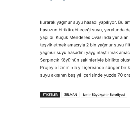
kurarak yağmur suyu hasadı yapılıyor. Bu a
havuzun biriktirebileceği suyu, yeraltında de
yapıldı. Küçük Menderes Ovası’nda yer alan ç
teşvik etmek amacıyla 2 bin yağmur suyu fil
yağmur suyu hasadını yaygınlaştırmak amacı
Sarpıncık Köyü’nün sakinleriyle birlikte oluş
Projeyle İzmir’in 5 yıl içerisinde sünger bir
suyu akışının beş yıl içerisinde yüzde 70 ora
ETİKETLER
İZELMAN
İzmir Büyükşehir Belediyesi
Paylaş