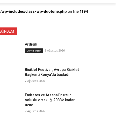
ml/wp-includes/class-wp-duotone.php
on line
1194
GÜNDEM
Ardışık
8 Ağustos 2026
Demir Uzun
Bisiklet Festivali, Avrupa Bisiklet
Başkenti Konya’da başladı
7 Ağustos 2026
Emirates ve Arsenal’in uzun
soluklu ortaklığı 2033’e kadar
uzadı
7 Ağustos 2026