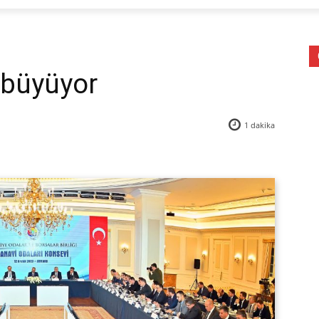
 büyüyor
1
dakika