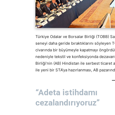
Türkiye Odalar ve Borsalar Birliği (TOBB) S
seneyi daha geride bıraktıklarını söyleyen T
civarında bir büyümeyle kapatmayı öngördükle
nedeniyle tekstil ve konfeksiyonda dezavanta
Birliği’nin (AB) Hindistan ile serbest tica
ile yeni bir STA’ya hazırlanması, AB pazarında
“Adeta istihdamı
cezalandırıyoruz”