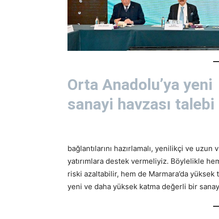
Orta Anadolu’ya yeni
sanayi havzası talebi
bağlantılarını hazırlamalı, yenilikçi ve uzun
yatırımlara destek vermeliyiz. Böylelikle h
riski azaltabilir, hem de Marmara’da yüksek 
yeni ve daha yüksek katma değerli bir sanayi