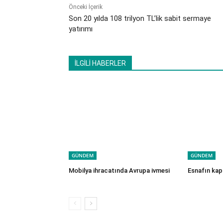
Önceki İçerik
Son 20 yılda 108 trilyon TL’lik sabit sermaye
yatırımı
İLGİLİ HABERLER
GÜNDEM
GÜNDEM
Mobilya ihracatında Avrupa ivmesi
Esnafın kapı