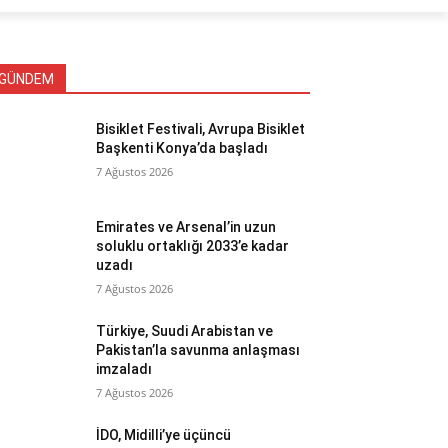
GÜNDEM
Bisiklet Festivali, Avrupa Bisiklet
Başkenti Konya’da başladı
7 Ağustos 2026
Emirates ve Arsenal’in uzun
soluklu ortaklığı 2033’e kadar
uzadı
7 Ağustos 2026
Türkiye, Suudi Arabistan ve
Pakistan’la savunma anlaşması
imzaladı
7 Ağustos 2026
İDO, Midilli’ye üçüncü