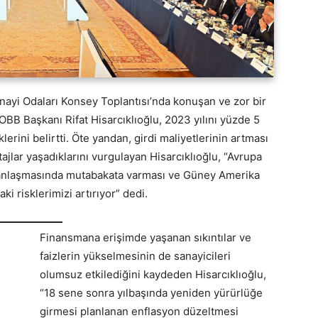
anayi Odaları Konsey Toplantısı’nda konuşan ve zor bir
OBB Başkanı Rifat Hisarcıklıoğlu, 2023 yılını yüzde 5
rini belirtti. Öte yandan, girdi maliyetlerinin artması
jlar yaşadıklarını vurgulayan Hisarcıklıoğlu, “Avrupa
ret anlaşmasında mutabakata varması ve Güney Amerika
ki risklerimizi artırıyor” dedi.
Finansmana erişimde yaşanan sıkıntılar ve
faizlerin yükselmesinin de sanayicileri
olumsuz etkilediğini kaydeden Hisarcıklıoğlu,
“18 sene sonra yılbaşında yeniden yürürlüğe
girmesi planlanan enflasyon düzeltmesi