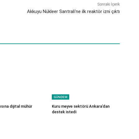
Sonraki İçerik
Akkuyu Nükleer Santrali’ne ilk reaktör izni çıktı
GÜNDEM
sına dijital mühür
Kuru meyve sektörü Ankara’dan
destek istedi