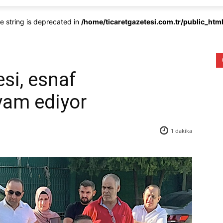
pe string is deprecated in
/home/ticaretgazetesi.com.tr/public_ht
si, esnaf
vam ediyor
1
dakika