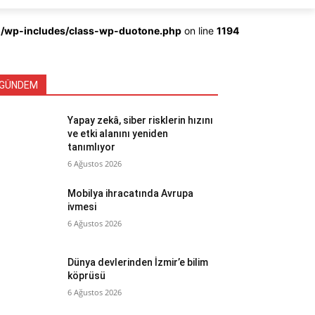
ml/wp-includes/class-wp-duotone.php
on line
1194
GÜNDEM
Yapay zekâ, siber risklerin hızını
ve etki alanını yeniden
tanımlıyor
6 Ağustos 2026
Mobilya ihracatında Avrupa
ivmesi
6 Ağustos 2026
Dünya devlerinden İzmir’e bilim
köprüsü
6 Ağustos 2026