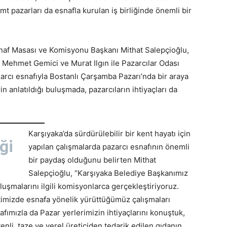
t pazarları da esnafla kurulan iş birliğinde önemli bir
naf Masası ve Komisyonu Başkanı Mithat Salepçioğlu,
 Mehmet Gemici ve Murat Ilgın ile Pazarcılar Odası
rcı esnafıyla Bostanlı Çarşamba Pazarı’nda bir araya
in anlatıldığı buluşmada, pazarcıların ihtiyaçları da
Karşıyaka’da sürdürülebilir bir kent hayatı için
ği
yapılan çalışmalarda pazarcı esnafının önemli
bir paydaş olduğunu belirten Mithat
Salepçioğlu, “Karşıyaka Belediye Başkanımız
uşmalarını ilgili komisyonlarca gerçekleştiriyoruz.
kentimizde esnafa yönelik yürüttüğümüz çalışmaları
afımızla da Pazar yerlerimizin ihtiyaçlarını konuştuk,
venli, taze ve yerel üreticiden tedarik edilen gıdanın