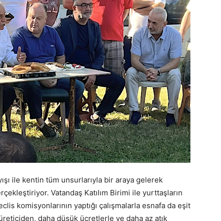
ışı ile kentin tüm unsurlarıyla bir araya gelerek
çekleştiriyor. Vatandaş Katılım Birimi ile yurttaşların
lis komisyonlarının yaptığı çalışmalarla esnafa da eşit
t üreticiden, daha düşük ücretlerle ve daha az atık