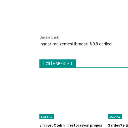
Paylaş
Önceki İçerik
İnşaat malzemesi ihracatı %0,8 geriledi
İLGİLİ HABERLER
SOSYAL
SOSYAL
Emniyet Oteli’nin restorasyon projesi
Sardes’te t