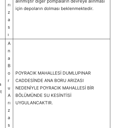
alınmıştır diğer pompaların devreye alınması
rı
için depoların dolması beklenmektedir.
z
a
s
ı
A
n
a
B
o
POYRACIK MAHALLESİ DUMLUPINAR
r
CADDESİNDE ANA BORU ARIZASI
a
u
NEDENİYLE POYRACIK MAHALLESİ BİR
t
A
BÖLÜMÜNDE SU KESİNTİSİ
rı
UYGULANCAKTIR.
z
a
s