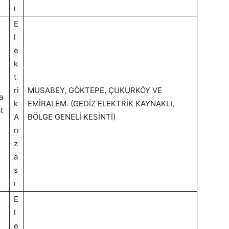
ı
E
l
e
k
t
ri
MUSABEY, GÖKTEPE, ÇUKURKÖY VE
a
k
EMİRALEM. (GEDİZ ELEKTRİK KAYNAKLI,
t
A
BÖLGE GENELİ KESİNTİ)
rı
z
a
s
ı
E
l
e