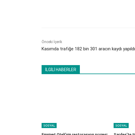
Paylaş
Önceki İçerik
Kasımda trafiğe 182 bin 301 aracın kaydı yapıldı
İLGİLİ HABERLER
SOSYAL
SOSYAL
Emniyet Oteli’nin restorasyon projesi
Sardes’te t