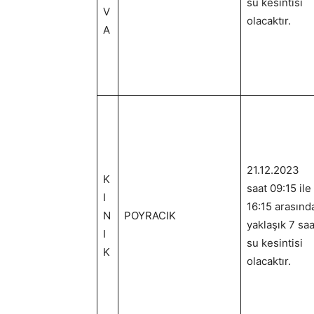
su kesintisi
V
olacaktır.
A
21.12.2023
K
saat 09:15 ile
I
16:15 arasınd
N
POYRACIK
yaklaşık 7 saa
I
su kesintisi
K
olacaktır.