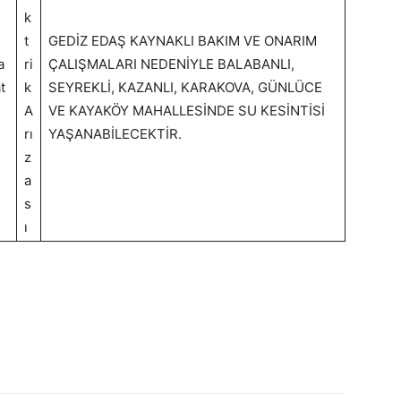
k
t
GEDİZ EDAŞ KAYNAKLI BAKIM VE ONARIM
a
ri
ÇALIŞMALARI NEDENİYLE BALABANLI,
t
k
SEYREKLİ, KAZANLI, KARAKOVA, GÜNLÜCE
A
VE KAYAKÖY MAHALLESİNDE SU KESİNTİSİ
rı
YAŞANABİLECEKTİR.
z
a
s
ı