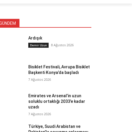
GÜNDEM
Ardışık
8 Ağustos 2026
Demir Uzun
Bisiklet Festivali, Avrupa Bisiklet
Başkenti Konya’da başladı
7 Ağustos 2026
Emirates ve Arsenal’in uzun
soluklu ortaklığı 2033’e kadar
uzadı
7 Ağustos 2026
Türkiye, Suudi Arabistan ve
Pakistan’la savunma anlaşması