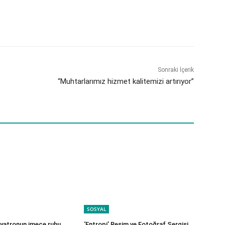
Sonraki İçerik
“Muhtarlarımız hizmet kalitemizi artırıyor”
SOSYAL
iyatronun imece ruhu
‘Entropi’ Resim ve Fotoğraf Sergisi,