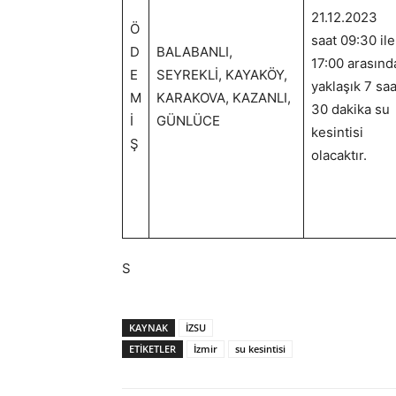
21.12.2023
Ö
saat 09:30 ile
D
BALABANLI,
17:00 arasınd
E
SEYREKLİ, KAYAKÖY,
yaklaşık 7 saa
M
KARAKOVA, KAZANLI,
30 dakika su
İ
GÜNLÜCE
kesintisi
Ş
olacaktır.
S
KAYNAK
İZSU
ETİKETLER
İzmir
su kesintisi