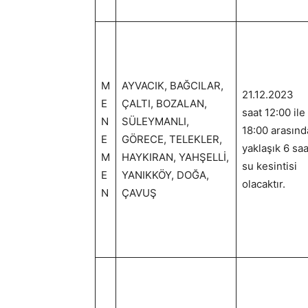
M
AYVACIK, BAĞCILAR,
21.12.2023
E
ÇALTI, BOZALAN,
saat 12:00 ile
N
SÜLEYMANLI,
18:00 arasınd
E
GÖRECE, TELEKLER,
yaklaşık 6 saa
M
HAYKIRAN, YAHŞELLİ,
su kesintisi
E
YANIKKÖY, DOĞA,
olacaktır.
N
ÇAVUŞ