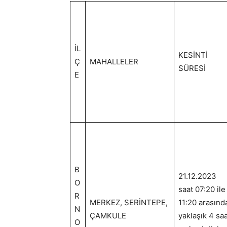
İL
KESİNTİ
Ç
MAHALLELER
SÜRESİ
E
B
21.12.2023
O
saat 07:20 ile
R
MERKEZ, SERİNTEPE,
11:20 arasınd
N
ÇAMKULE
yaklaşık 4 sa
O