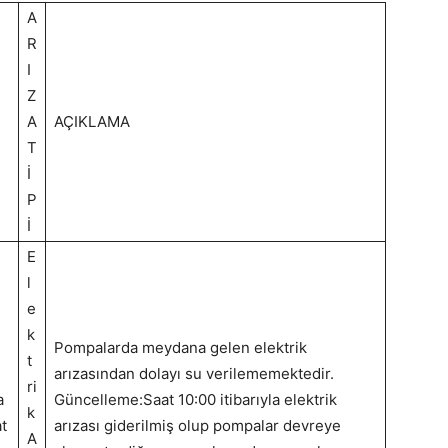
A
R
I
Z
A
AÇIKLAMA
T
İ
P
İ
E
l
e
k
Pompalarda meydana gelen elektrik
t
arızasından dolayı su verilememektedir.
ri
a
Güncelleme:Saat 10:00 itibarıyla elektrik
k
at
arızası giderilmiş olup pompalar devreye
A