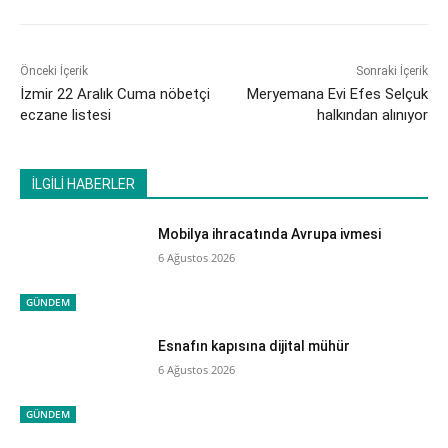
Önceki İçerik
Sonraki İçerik
İzmir 22 Aralık Cuma nöbetçi
Meryemana Evi Efes Selçuk
eczane listesi
halkından alınıyor
İLGİLİ HABERLER
Mobilya ihracatında Avrupa ivmesi
6 Ağustos 2026
GÜNDEM
Esnafın kapısına dijital mühür
6 Ağustos 2026
GÜNDEM