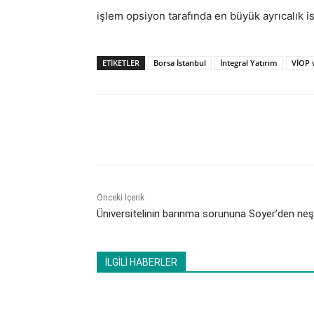
işlem opsiyon tarafında en büyük ayrıcalık is
ETİKETLER
Borsa İstanbul
İntegral Yatırım
VİOP v
Paylaş
Önceki İçerik
Üniversitelinin barınma sorununa Soyer’den neş
İLGİLİ HABERLER