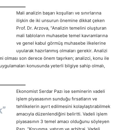
Mali analizin başarı koşulları ve sınırlarına
ilişkin de iki unsurun önemine dikkat çeken
Prof. Dr. Arzova, “Analizin temelini oluşturan
mali tabloların muhasebe temel kavramlarına
ve genel kabul görmüş muhasebe ilkelerine
uyularak hazırlanmış olmaları gerekir. Analizi
mi olması son derece önem taşırken; analizci, konu ile
 uygulamaları konusunda yeterli bilgiye sahip olmalı,
Ekonomist Serdar Pazı ise seminerin vadeli
işlem piyasasının sunduğu fırsatların ve
tehlikelerin ayırt edilmesini kolaylaştırabilmek
ek”
amacıyla düzenlendiğini belirtti. Vadeli işlem
piyasasının 3 temel amacı olduğunu söyleyen
Pazı, “Korunma, yatırım ve arbitraj. Vadeli