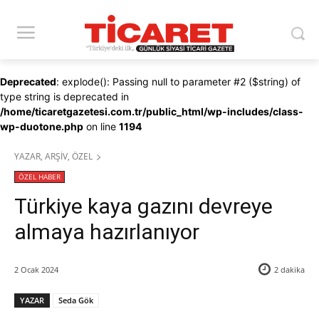
Deprecated
: explode(): Passing null to parameter #2 ($string) of
type string is deprecated in
/home/ticaretgazetesi.com.tr/public_html/wp-includes/class-
wp-duotone.php
on line
1194
YAZAR, ARŞİV, ÖZEL
ÖZEL HABER
Türkiye kaya gazını devreye
almaya hazırlanıyor
2 Ocak 2024
2
dakika
YAZAR
Seda Gök