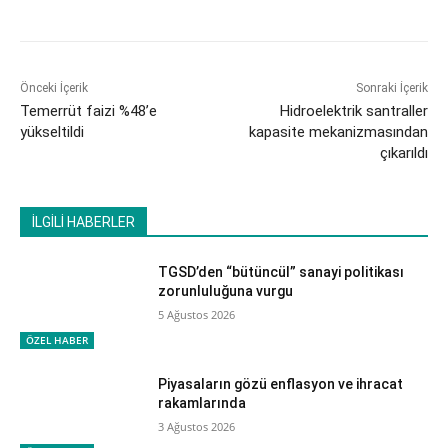
Önceki İçerik
Sonraki İçerik
Temerrüt faizi %48’e
Hidroelektrik santraller
yükseltildi
kapasite mekanizmasından
çıkarıldı
İLGİLİ HABERLER
TGSD’den “bütüncül” sanayi politikası
zorunluluğuna vurgu
5 Ağustos 2026
ÖZEL HABER
Piyasaların gözü enflasyon ve ihracat
rakamlarında
3 Ağustos 2026