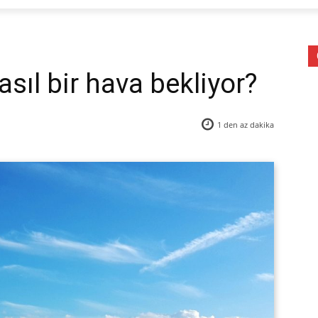
asıl bir hava bekliyor?
1 den az
dakika