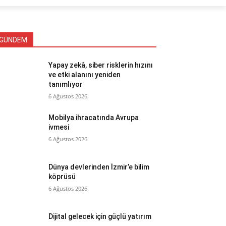
GÜNDEM
Yapay zekâ, siber risklerin hızını
ve etki alanını yeniden
tanımlıyor
6 Ağustos 2026
Mobilya ihracatında Avrupa
ivmesi
6 Ağustos 2026
Dünya devlerinden İzmir’e bilim
köprüsü
6 Ağustos 2026
Dijital gelecek için güçlü yatırım