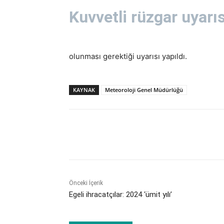
Kuvvetli rüzgar uyarıs
olunması gerektiği uyarısı yapıldı.
KAYNAK
Meteoroloji Genel Müdürlüğü
Paylaş
Önceki İçerik
Egeli ihracatçılar: 2024 ‘ümit yılı’