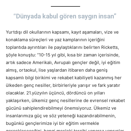
“Dünyada kabul gören saygın insan”
Yurtdışı dil okullarının kapsamı, kayıt aşamaları, vize ve
konaklama süreçleri ve yaz kamplarının içeriğini
toplantıda ayrıntıları ile paylaştıklarını belirten Ricketts,
şöyle konuştu: “10-15 yıl gibi, kısa bir zaman içerisinde,
artık sadece Amerikalı, Avrupalı gençler değil, iyi eğitim
almış, ortaokul, lise yaşlardan itibaren daha geniş
kapsamlı bilgi birikimi ve rekabet kabiliyeti kazanmış her
ülkeden genç nesiller, birbirleriyle yarışır ve fark yaratır
olacaklar. 21.yüzyılın üçüncü, dördüncü on yılları
yaklaşırken, ülkemiz genç nesillerine de evrensel rekabet
gücünü sahiplendirebilmeyi önemsiyoruz. Ülkemiz ve
insanlarımıza güç ve söz yeteneği kazandırabilmenin,
bugünkü gençlerimize iyi bir eğitim vermekle
gerçekleşeceğini, hangi mesleki tercihi yaparsa yapsınlar,