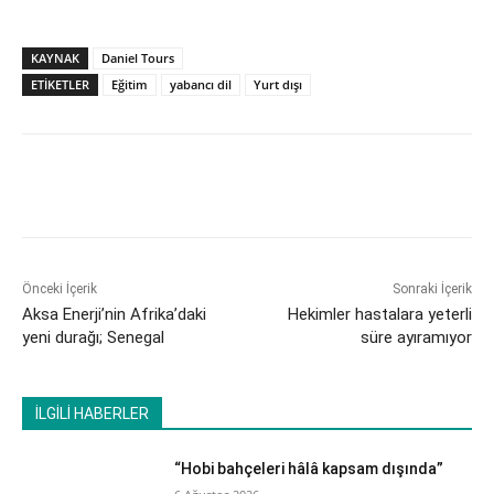
KAYNAK
Daniel Tours
ETİKETLER
Eğitim
yabancı dil
Yurt dışı
Önceki İçerik
Sonraki İçerik
Aksa Enerji’nin Afrika’daki
Hekimler hastalara yeterli
yeni durağı; Senegal
süre ayıramıyor
İLGİLİ HABERLER
“Hobi bahçeleri hâlâ kapsam dışında”