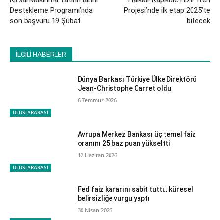
Kırsal Kalkınma Yatırımlarını
Halkalı-Kapıkule Hızlı Tren
Destekleme Programı’nda
Projesi’nde ilk etap 2025’te
son başvuru 19 Şubat
bitecek
İLGİLİ HABERLER
Dünya Bankası Türkiye Ülke Direktörü
Jean-Christophe Carret oldu
6 Temmuz 2026
ULUSLARARASI
Avrupa Merkez Bankası üç temel faiz
oranını 25 baz puan yükseltti
12 Haziran 2026
ULUSLARARASI
Fed faiz kararını sabit tuttu, küresel
belirsizliğe vurgu yaptı
30 Nisan 2026