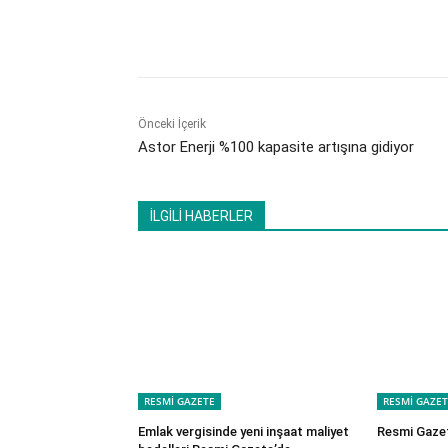
Paylaş
Önceki İçerik
Astor Enerji %100 kapasite artışına gidiyor
İLGİLİ HABERLER
RESMİ GAZETE
RESMİ GAZET
Emlak vergisinde yeni inşaat maliyet
Resmi Gaze