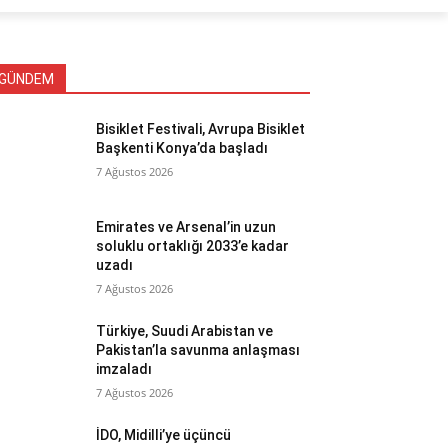
GÜNDEM
Bisiklet Festivali, Avrupa Bisiklet
Başkenti Konya’da başladı
7 Ağustos 2026
Emirates ve Arsenal’in uzun
soluklu ortaklığı 2033’e kadar
uzadı
7 Ağustos 2026
Türkiye, Suudi Arabistan ve
Pakistan’la savunma anlaşması
imzaladı
7 Ağustos 2026
İDO, Midilli’ye üçüncü