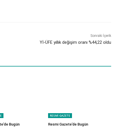
Sonraki İçerik
Yİ-ÜFE yıllık değişim oranı %44,22 oldu
E
RESMİ GAZETE
te’de Bugün
Resmi Gazete’de Bugün