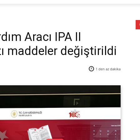
dım Aracı IPA II
 maddeler değiştirildi
1 den az
dakika