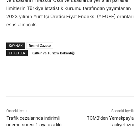
ve Esasların mezkûr Usul ve Esaslarda yer alan parasal
limitlerin Türkiye İstatistik Kurumu tarafından yayımlanan
2023 yılının Yurt İçi Üretici Fiyat Endeksi (Yİ-ÜFE) oranları
esas alınacak.
KAYNAK
Resmi Gazete
ETİKETLER
Kültür ve Turizm Bakanlığı
Önceki İçerik
Sonraki İçerik
Trafik cezalarında indirimli
TCMB’den Yemekpay’a
ödeme süresi 1 aya uzatıldı
faaliyet izni