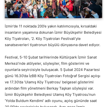
İzmir’de 11 noktada 200’e yakın katılımcısıyla, kırsaldaki
insanların yaşamına dokunan İzmir Büyükşehir Belediyesi
Köy Tiyatroları, ‘2. Köy Tiyatroları Festivali’yle
sanatseverleri tiyatronun büyülü dünyasına davet ediyor.
Festival, 5-10 Şubat tarihlerinde Kültürpark İzmir Sanat
Merkezi’nde atölyeler, söyleşiler, film gösterimi ve
oyunlarla seyircisiyle buluşacak. 5 Şubat 2024 Pazartesi
günü 16.30’da İzBB Köy Tiyatroları Fotoğraf Sergisi açılışı
ve 17.30’da ‘Ulamış Köy Tiyatrosu’ belgesel gösterimi
ardından film yönetmeni Berkay Taşkan söyleşisi var.
İzmir Büyükşehir Belediyesi Ulamış Köy Tiyatrosu’nun
‘Yolda Buldum Kendimi’ adlı oyunu, açılış gününde saat
20.00’de seyircisiyle buluşacak. Aynı gece İzmir